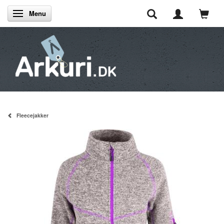
Menu
Skifte navigation
Fleecejakker