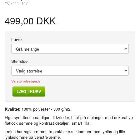
YO7411_147
499,00 DKK
Farve:
Størrelse:
Vis størrelsesguide
LÆG I KURV
Kvalitet:
100% polyester - 300 g/m2
Figursyet fleece cardigan til kvinder, i flot grå melange, med dekorative
flatlock sømme og kontrast detaljer i smart lilla.
Trøjen har raglanærmer, to praktiske stiklommer med lynlås og lille
lynlåslomme på venstre ærme.