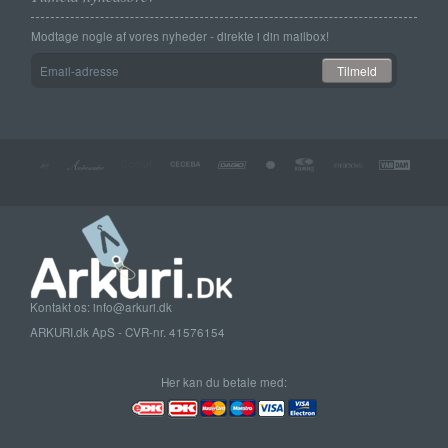
Modtage nogle af vores nyheder - direkte i din mailbox!
Email-
Tilmeld
adresse
Kontakt os: info@arkuri.dk
ARKURI.dk ApS - CVR-nr. 41576154
Her kan du betale med: