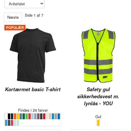
Side 1 af 7
Næste
POPULÆR
Kortærmet basic T-shirt
Safety gul
sikkerhedsvest m.
lynlås - YOU
Findes i 24 farver
Gul