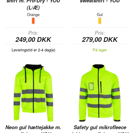
shirt m. Pro-Dry - YOU
sweatshirt - YOU
(L/Æ)
Orange
Gul
Pris
Pris
249,00 DKK
279,00 DKK
Leveringstid er 2-4 dag(e)
På lager
Neon gul hættejakke m.
Safety gul mikrofleece