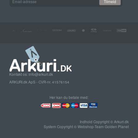
Tilmeld
adresse
Kontakt os: info@arkuri.dk
ARKURI.dk ApS - CVR-nr. 41576154
Her kan du betale med:
Indhold Copyright © Arkuri.dk
System Copyright © Webshop-Team Golden Planet