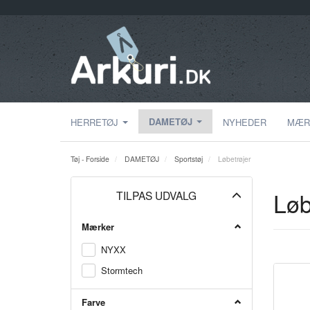
DAMETØJ
HERRETØJ
NYHEDER
MÆR
Tøj - Forside
DAMETØJ
Sportstøj
Løbetrøjer
Løb
Skifte
TILPAS UDVALG
filter
Mærker
NYXX
Stormtech
Farve