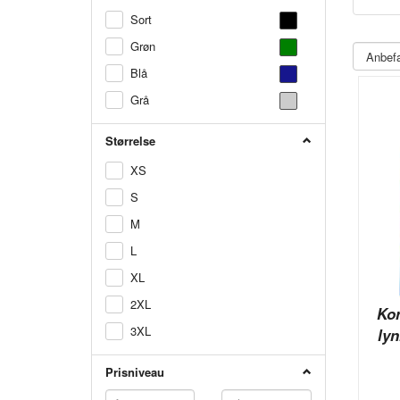
Sort
Grøn
Blå
Grå
Størrelse
XS
S
M
L
XL
2XL
Ko
3XL
lyn
Prisniveau