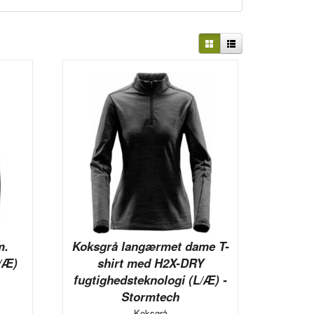
m.
Koksgrå langærmet dame T-
L/Æ)
shirt med H2X-DRY
fugtighedsteknologi (L/Æ) -
Stormtech
Koksgrå