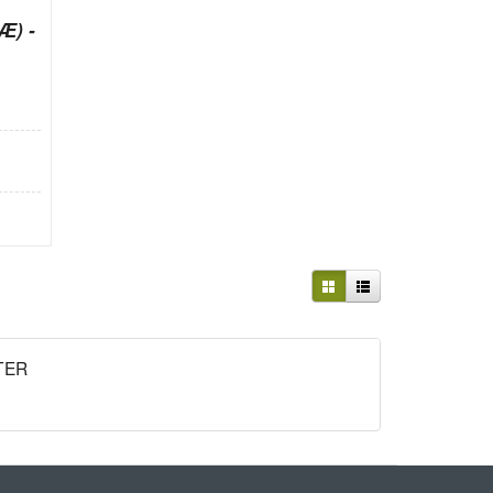
Æ) -
TER