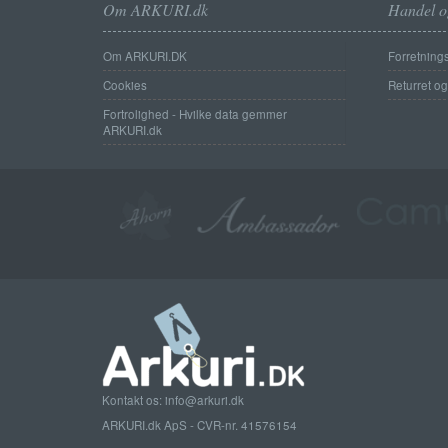
Om ARKURI.dk
Handel o
Om ARKURI.DK
Forretnings
Cookies
Returret o
Fortrolighed - Hvilke data gemmer
ARKURI.dk
Kontakt os: info@arkuri.dk
ARKURI.dk ApS - CVR-nr. 41576154