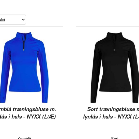
rnblå træningsbluse m.
Sort træningsbluse 
lås i hals - NYXX (L/Æ)
lynlås i hals - NYXX (
Kornblå
Sort