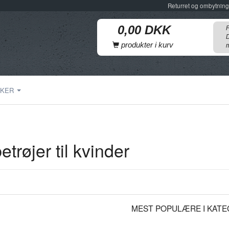
Returret og ombytning
F
D
produkter i kurv
m
KER
etrøjer til kvinder
MEST POPULÆRE I KATE