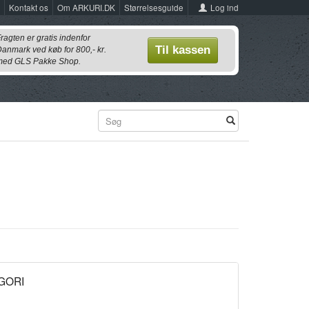
Log ind
Kontakt os
Om ARKURI.DK
Størrelsesguide
ragten er gratis indenfor
Til kassen
anmark ved køb for 800,- kr.
ed GLS Pakke Shop.
GORI