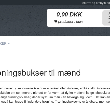
Returret og ombytning
F
D
produkter i kurv
m
KER
ningsbukser til mænd
 træner og motionerer især om efteråret eller vinteren, er ikke altid interesser
aktiske om sommeren, når det er for varmt at dyrke motion i lange løbebukser.
ange træningsbukser, der er syet, så man kan bevæge sig i dem. Det kan ente
også kan bruge til indendørs træning. Træningsbukserne er åndbare, men sørge