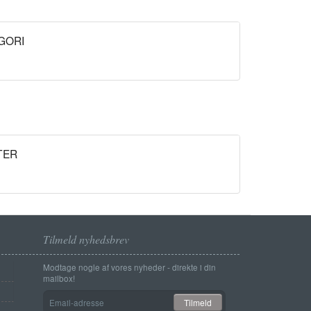
GORI
TER
Tilmeld nyhedsbrev
Modtage nogle af vores nyheder - direkte i din
mailbox!
Email-
Tilmeld
adresse