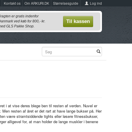
Log ind
Kontakt os
Om ARKURI.DK
Størrelsesguide
ragten er gratis indenfor
Til kassen
anmark ved køb for 800,- kr.
ed GLS Pakke Shop.
et i at vise deres blege ben til resten af verden. Nuvel er
 Men resten af året er det rart at have lange bukser på. Her
n være stramtsiddende tights eller løsere fitnessbukser,
r alligevel for, at man holder de lange muskler i benene