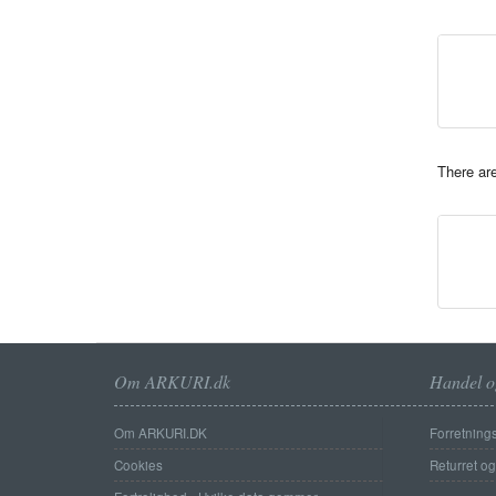
There are
Om ARKURI.dk
Handel o
Om ARKURI.DK
Forretnings
Cookies
Returret o