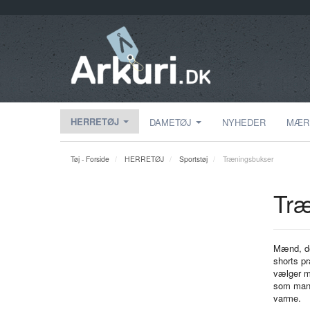
HERRETØJ
DAMETØJ
NYHEDER
MÆR
Tøj - Forside
HERRETØJ
Sportstøj
Træningsbukser
Træ
Mænd, der
shorts pr
vælger m
som man 
varme.