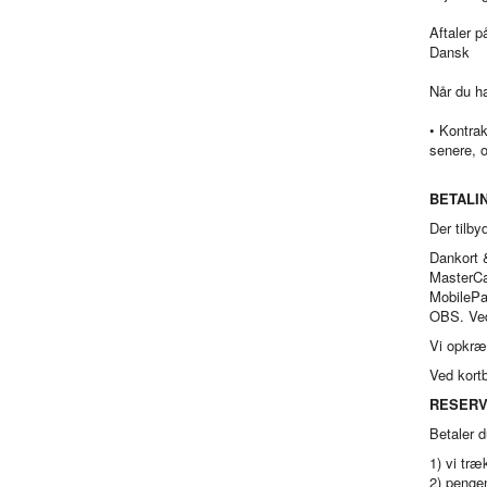
Aftaler p
Dansk
Når du ha
• Kontrak
senere, o
BETALI
Der tilby
Dankort 
MasterCa
MobilePay
OBS. Ved 
Vi opkræv
Ved kortb
RESERV
Betaler d
1) vi træ
2) pengen