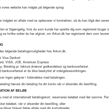
å vores website kan indgås på følgende sprog:
r indgået en aftale med os opbevarer vi kontrakten, så du kan tilgå den sene
ten er tilgængelig, hvis du som kunde har oprette dig som registreret bruge
g se hvilke ordrer du har afgivet, om Arkuri.dk har registreret dem som leveret,
NG
des følgende betalingsmuligheder hos Arkuri.dk:
& Visa Dankort
rd, VISA, JCB, American Express
, Betaling pr. faktura (kræver godkendelse) og bankoverførsel.
bankoverførsel er du ikke beskyttet af indsigelsesordningen.
er ingen gebyrer i forbindelse med betalingen.
etaling hæves din betaling fra din konto når vi afsender din bestilling.
ATION AF BELØB
u med et internationalt betalingskort, reserveres beløbet med det samme. Pengen
kker beløbet, når vi afsender din bestilling, eller
e bliver frigivet ifølge aftale med din kortudsteder