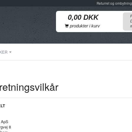
Returret og ombytning
F
D
produkter i kurv
m
KER
retningsvilkår
LT
k ApS
rgvej 8