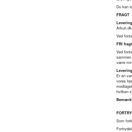
Du kan læ
FRAGT
Leverin
Arkuri.d
Ved fors
FRI fragt
Ved forse
sammen me
være min
Levering
Er en var
vores hje
modtaget 
hvilken s
Bemærk
FORTRY
Som forbr
Fortrydel