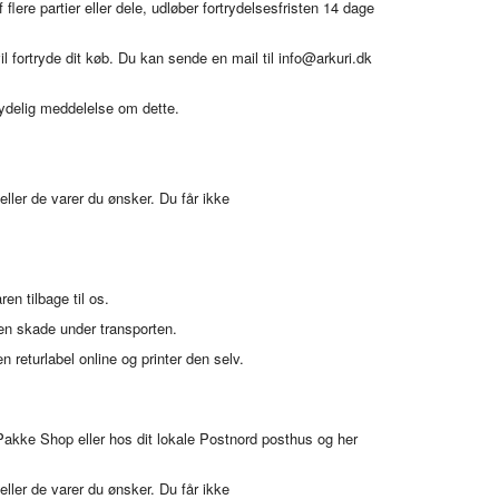
flere partier eller dele, udløber fortrydelsesfristen 14 dage
l fortryde dit køb. Du kan sende en mail til info@arkuri.dk
tydelig meddelelse om dette.
eller de varer du ønsker. Du får ikke
en tilbage til os.
 en skade under transporten.
n returlabel online og printer den selv.
S Pakke Shop eller hos dit lokale Postnord posthus og her
eller de varer du ønsker. Du får ikke