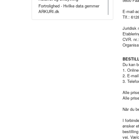
5600 Faa
Fortrolighed - Hvilke data gemmer
ARKURI.dk
E-mail-a
Tlf.: 612
Juridisk
Etablerin
CVR. nr.
Organisa
BESTIL
Du kan be
1. Online
2. E-mail
3. Telefo
Alle pris
Alle pris
Når du b
I forbind
ønsker et
bestillin
vej. Vælg