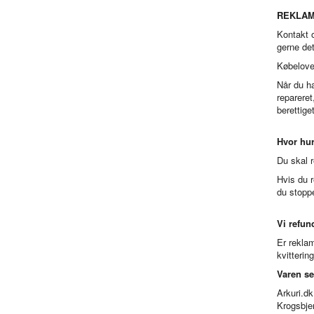
REKLAMA
Kontakt o
gerne det
Købelove
Når du ha
repareret
berettige
Hvor hur
Du skal r
Hvis du r
du stopp
Vi refun
Er reklam
kvitterin
Varen se
Arkuri.dk
Krogsbje