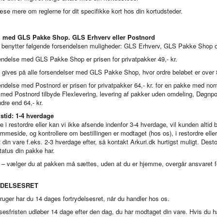
se mere om reglerne for dit specifikke kort hos din kortudsteder.
g med GLS Pakke Shop. GLS Erhverv eller Postnord
k benytter følgende forsendelsen muligheder: GLS Erhverv, GLS Pakke Shop 
endelse med GLS Pakke Shop er prisen for privatpakker 49,- kr.
gives på alle forsendelser med GLS Pakke Shop, hvor ordre beløbet er over 
ndelse med Postnord er prisen for privatpakker 64,- kr. for en pakke med no
d Postnord tilbyde Flexlevering, levering af pakker uden omdeling, Døgnpost
dre end 64,- kr.
stid: 1-4 hverdage
e i restordre eller kan vi ikke afsende indenfor 3-4 hverdage, vil kunden altid 
mmeside, og kontrollere om bestillingen er modtaget (hos os), i restordre eller 
din vare f.eks. 2-3 hverdage efter, så kontakt Arkuri.dk hurtigst muligt. Desto
tatus din pakke har.
– vælger du at pakken må sættes, uden at du er hjemme, overgår ansvaret fo
DELSESRET
uger har du 14 dages fortrydelsesret, når du handler hos os.
sesfristen udløber 14 dage efter den dag, du har modtaget din vare. Hvis du har