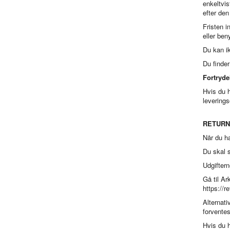
enkeltvis
efter den
Fristen i
eller ben
Du kan ik
Du finde
Fortryde
Hvis du h
leverings
RETURN
Når du ha
Du skal s
Udgiftern
Gå til
Ark
https://r
Alternati
forventes
Hvis du h