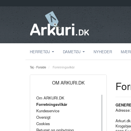
HERRETØJ
DAMETØJ
NYHEDER
MÆR
Tøj - Forside
Forretningsvilkår
For
OM ARKURI.DK
Om ARKURI.DK
Forretningsvilkår
GENERE
Adresse:
Kundeservice
Oversigt
Arkuri.d
Cookies
Krogsbje
Returret og ombytning