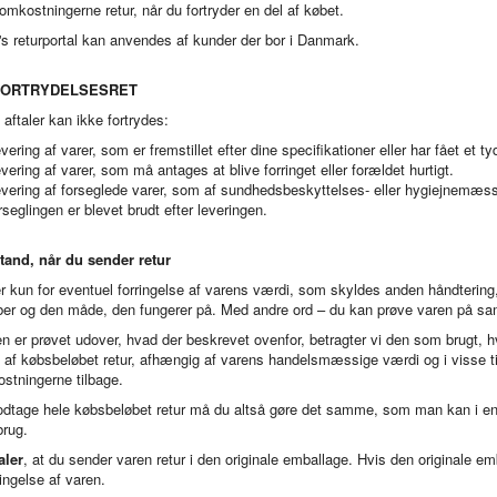
omkostningerne retur, når du fortryder en del af købet.
's returportal kan anvendes af kunder der bor i Danmark.
FORTRYDELSESRET
aftaler kan ikke fortrydes:
vering af varer, som er fremstillet efter dine specifikationer eller har fået et ty
vering af varer, som må antages at blive forringet eller forældet hurtigt.
vering af forseglede varer, som af sundhedsbeskyttelses- eller hygiejnemæssig
rseglingen er blevet brudt efter leveringen.
tand, når du sender retur
 kun for eventuel forringelse af varens værdi, som skyldes anden håndtering, 
er og den måde, den fungerer på. Med andre ord – du kan prøve varen på sa
n er prøvet udover, hvad der beskrevet ovenfor, betragter vi den som brugt, hvi
et af købsbeløbet retur, afhængig af varens handelsmæssige værdi og i visse t
stningerne tilbage.
odtage hele købsbeløbet retur må du altså gøre det samme, som man kan i en 
brug.
aler
, at du sender varen retur i den originale emballage. Hvis den originale 
ingelse af varen.