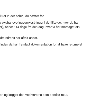
kker vi det beløb, du hæfter for.
e ekstra leveringsomkostninger i de tilfælde, hvor du har
der), senest 14 dage fra den dag, hvor vi har modtaget din
indre vi har aftalt andet.
u inden da har fremlagt dokumentation for at have returneret
 den og lægger den ved varerne som sendes retur.