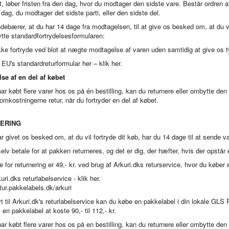
t, løber fristen fra den dag, hvor du modtager den sidste vare. Består ordren af 
 dag, du modtager det sidste parti, eller den sidste del.
ndebærer, at du har 14 dage fra modtagelsen, til at give os besked om, at du vi
ytte standardfortrydelsesformularen:
ke fortryde ved blot at nægte modtagelse af varen uden samtidig at give os 
r EU's
standardreturformular her – klik her
.
lse af en del af købet
ar købt flere varer hos os på én bestilling, kan du returnere eller ombytte den 
omkostningerne retur, når du fortryder en del af købet.
ERING
r givet os besked om, at du vil fortryde dit køb, har du 14 dage til at sende var
elv betale for at pakken returneres, og det er dig, der hæfter, hvis der opstår
e for returnering er 49,- kr. ved brug af Arkuri.dks returservice, hvor du køber e
uri.dks returlabelservice - klik her
.
etur.pakkelabels.dk/arkuri
vt til Arkuri.dk's returlabelservice kan du købe en pakkelabel i din lokale GL
 en pakkelabel at koste 90,- til 112,- kr.
ar købt flere varer hos os på en bestilling, kan du returnere eller ombytte den 