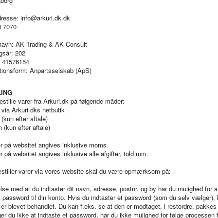
borg
dresse:
info@arkuri.dk.dk
8 7070
 navn: AK Trading & AK Consult
gsår: 202
: 41576154
tionsform: Anpartsselskab (ApS)
LING
stille varer fra Arkuri.dk på følgende måder:
 via Arkuri.dks netbutik
 (kun efter aftale)
n (kun efter aftale)
er på websitet angives inklusive moms.
er på websitet angives inklusive alle afgifter, told mm.
estiller varer via vores website skal du være opmærksom på:
else med at du indtaster dit navn, adresse, postnr. og by har du mulighed for
 password til din konto. Hvis du indtaster et password (som du selv vælger), 
g er blevet behandlet. Du kan f.eks. se at den er modtaget, i restordre, pakkes e
er du ikke at indtaste et password, har du ikke mulighed for følge processen fo