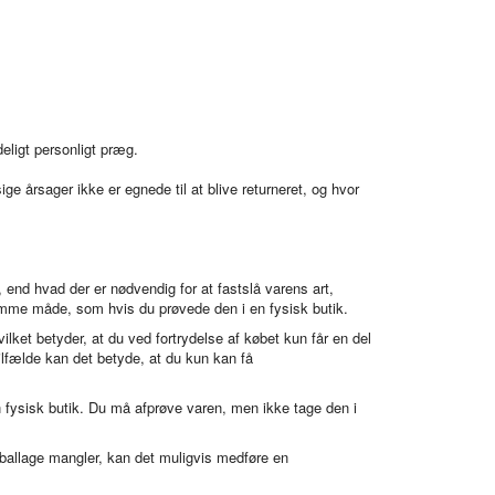
deligt personligt præg.
e årsager ikke er egnede til at blive returneret, og hvor
end hvad der er nødvendig for at fastslå varens art,
mme måde, som hvis du prøvede den i en fysisk butik.
lket betyder, at du ved fortrydelse af købet kun får en del
ilfælde kan det betyde, at du kun kan få
fysisk butik. Du må afprøve varen, men ikke tage den i
emballage mangler, kan det muligvis medføre en