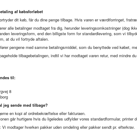
etaling af købsforløbet
ortryder dit køb, får du dine penge tilbage. Hvis varen er værdiforringet, fratræ
erer alle betalinger modtaget fra dig, herunder leveringsomkostninger (dog ikk
anden leveringsform, end den billigste form for standardlevering, som vi tilby
, at du vil fortryde aftalen.
gefører pengene med samme betalingsmiddel, som du benyttede ved købet, medm
lbageholde tilbagebetalingen, indtil vi har modtaget varen retur, med mindre d
ndes til:
rgvej 8
borg
l jeg sende med tilbage?
rne en kopi af ordrebekræftelse eller fakturaen.
onen går hurtigere hvis du ligeledes udfylder vores standardformular, printer
: Vi modtager hverken pakker uden omdeling eller pakker sendt pr. efterkrav.