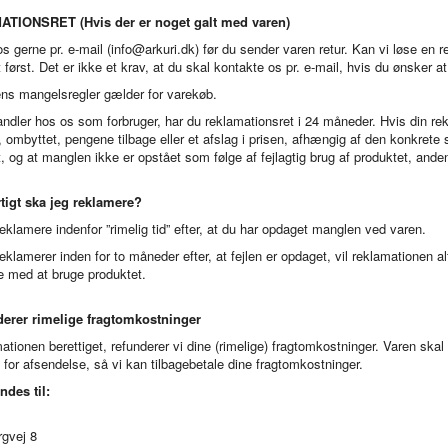
TIONSRET (Hvis der er noget galt med varen)
s gerne pr. e-mail (info@arkuri.dk) før du sender varen retur. Kan vi løse en r
 først. Det er ikke et krav, at du skal kontakte os pr. e-mail, hvis du ønsker a
ns mangelsregler gælder for varekøb.
ndler hos os som forbruger, har du reklamationsret i 24 måneder. Hvis din rek
, ombyttet, pengene tilbage eller et afslag i prisen, afhængig af den konkrete s
t, og at manglen ikke er opstået som følge af fejlagtig brug af produktet, ande
tigt ska jeg reklamere?
eklamere indenfor ”rimelig tid” efter, at du har opdaget manglen ved varen.
eklamerer inden for to måneder efter, at fejlen er opdaget, vil reklamationen alt
e med at bruge produktet.
derer rimelige fragtomkostninger
ationen berettiget, refunderer vi dine (rimelige) fragtomkostninger. Varen skal 
g for afsendelse, så vi kan tilbagebetale dine fragtomkostninger.
ndes til:
rgvej 8