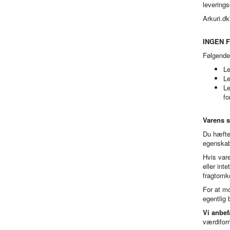
leverings
Arkuri.dk
INGEN 
Følgende 
Le
Le
Le
fo
Varens s
Du hæfter
egenskab
Hvis vare
eller int
fragtomko
For at m
egentlig 
Vi anbef
værdiforr