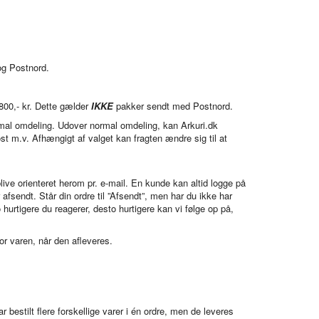
og Postnord.
800,- kr. Dette gælder
IKKE
pakker sendt med Postnord.
rmal omdeling. Udover normal omdeling, kan Arkuri.dk
 m.v. Afhængigt af valget kan fragten ændre sig til at
blive orienteret herom pr. e-mail. En kunde kan altid logge på
afsendt. Står din ordre til ”Afsendt”, men har du ikke har
 hurtigere du reagerer, desto hurtigere kan vi følge op på,
r varen, når den afleveres.
 bestilt flere forskellige varer i én ordre, men de leveres