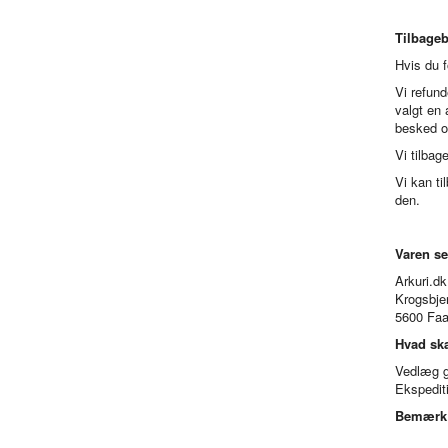
Tilbageb
Hvis du f
Vi refund
valgt en 
besked om
Vi tilba
Vi kan ti
den.
Varen se
Arkuri.dk
Krogsbje
5600 Faa
Hvad ska
Vedlæg ge
Ekspediti
Bemærk