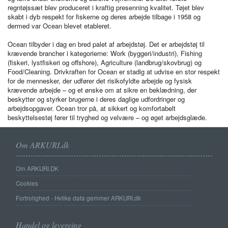
regntøjssæt blev produceret i kraftig presenning kvalitet. Tøjet blev
skabt i dyb respekt for fiskerne og deres arbejde tilbage i 1958 og
dermed var Ocean blevet etableret.
Ocean tilbyder i dag en bred palet af arbejdstøj. Det er arbejdstøj til
krævende brancher i kategorierne: Work (byggeri/industri), Fishing
(fiskeri, lystfiskeri og offshore), Agriculture (landbrug/skovbrug) og
Food/Cleaning. Drivkraften for Ocean er stadig at udvise en stor respekt
for de mennesker, der udfører det risikofyldte arbejde og fysisk
krævende arbejde – og et ønske om at sikre en beklædning, der
beskytter og styrker brugerne i deres daglige udfordringer og
arbejdsopgaver. Ocean tror på, at sikkert og komfortabelt
beskyttelsestøj fører til tryghed og velvære – og øget arbejdsglæde.
Om ARKURI.dk
Om ARKURI.DK
Cookies
Fortrolighed - Hvilke data gemmer ARKURI.dk
Handel og levereing