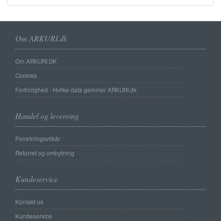
Om ARKURI.dk
Om ARKURI.DK
Cookies
Fortrolighed - Hvilke data gemmer ARKURI.dk
Handel og levereing
Forretningsvilkår
Returret og ombytning
Kundeservice
Kontakt os
Kundeservice