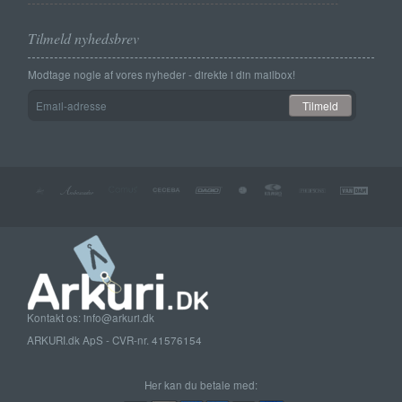
Tilmeld nyhedsbrev
Modtage nogle af vores nyheder - direkte i din mailbox!
Email-
Tilmeld
adresse
Kontakt os: info@arkuri.dk
ARKURI.dk ApS - CVR-nr. 41576154
Her kan du betale med: