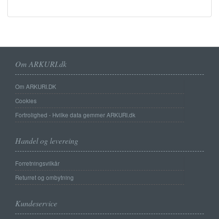
Om ARKURI.dk
Om ARKURI.DK
Cookies
Fortrolighed - Hvilke data gemmer ARKURI.dk
Handel og levereing
Forretningsvilkår
Returret og ombytning
Kundeservice