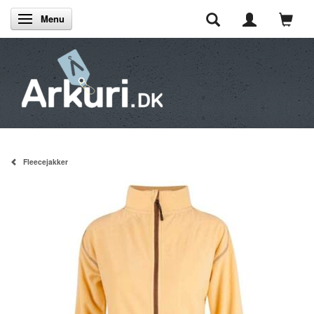
Menu
Skifte navigation
Fleecejakker