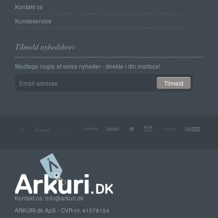
Kontakt os
Kundeservice
Tilmeld nyhedsbrev
Modtage nogle af vores nyheder - direkte i din mailbox!
Email-
Tilmeld
adresse
Kontakt os: info@arkuri.dk
ARKURI.dk ApS - CVR-nr. 41576154