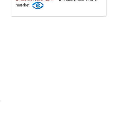
mærket
Sølvgrå
g