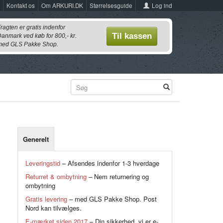
Log ind
Kontakt os
Om ARKURI.DK
Størrelsesguide
ragten er gratis indenfor
Til kassen
anmark ved køb for 800,- kr.
ed GLS Pakke Shop.
Generelt
Leveringstid
– Afsendes indenfor 1-3 hverdage
Returret & ombytning
– Nem returnering og
ombytning
Gratis levering
– med GLS Pakke Shop. Post
Nord kan tilvælges.
E-mærket siden 2017
– Din sikkerhed, vi er e-