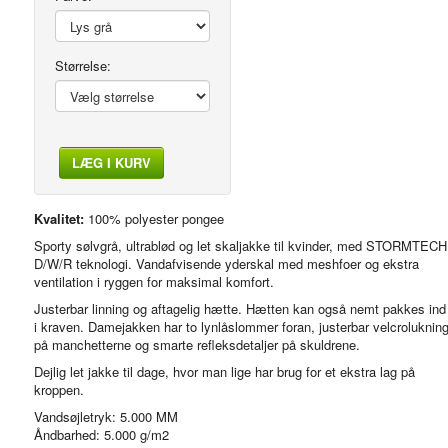
Størrelse:
LÆG I KURV
Modelfoto
Kvalitet:
100% polyester pongee
Sporty sølvgrå, ultrablød og let skaljakke til kvinder, med STORMTECH
D/W/R teknologi. Vandafvisende yderskal med meshfoer og ekstra
ventilation i ryggen for maksimal komfort.
Justerbar linning og aftagelig hætte. Hætten kan også nemt pakkes ind
i kraven. Damejakken har to lynlåslommer foran, justerbar velcroluknin
på manchetterne og smarte refleksdetaljer på skuldrene.
Dejlig let jakke til dage, hvor man lige har brug for et ekstra lag på
kroppen.
Vandsøjletryk: 5.000 MM
Åndbarhed: 5.000 g/m2