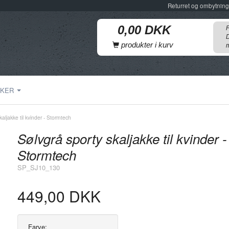
Returret og ombytning
F
D
produkter i kurv
m
KER
kaljakke til kvinder - Stormtech
Sølvgrå sporty skaljakke til kvinder -
Stormtech
SP_SJ10_130
449,00 DKK
Farve: