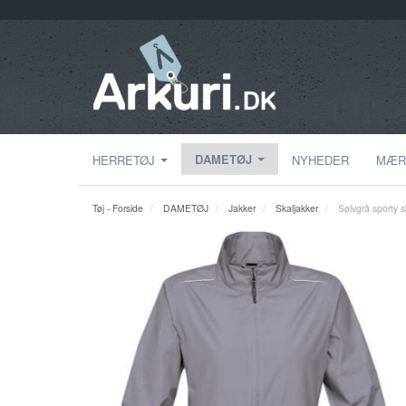
DAMETØJ
HERRETØJ
NYHEDER
MÆR
Tøj - Forside
DAMETØJ
Jakker
Skaljakker
Sølvgrå sporty s