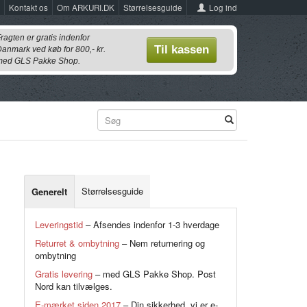
Log ind
Kontakt os
Om ARKURI.DK
Størrelsesguide
ragten er gratis indenfor
Til kassen
anmark ved køb for 800,- kr.
ed GLS Pakke Shop.
Størrelsesguide
Generelt
Leveringstid
– Afsendes indenfor 1-3 hverdage
Returret & ombytning
– Nem returnering og
ombytning
Gratis levering
– med GLS Pakke Shop. Post
Nord kan tilvælges.
E-mærket siden 2017
– Din sikkerhed, vi er e-