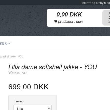
Returret og ombytning
F
D
produkter i kurv
m
KER
softshell jakke - YOU
Lilla dame softshell jakke - YOU
YO8645_730
699,00 DKK
Farve: