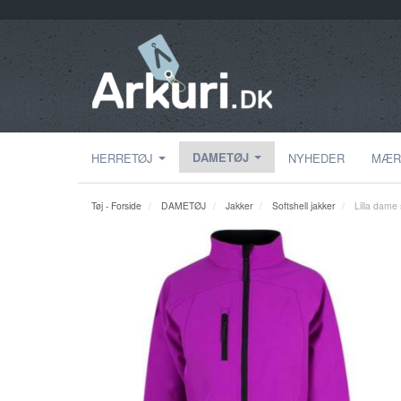
DAMETØJ
HERRETØJ
NYHEDER
MÆR
Tøj - Forside
DAMETØJ
Jakker
Softshell jakker
Lilla dame 