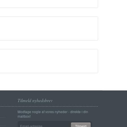
Tilmeld nyhedsbrev
Modtage nogle af vores nyheder - direkte i din
mailbox!
Email-
Tilmeld