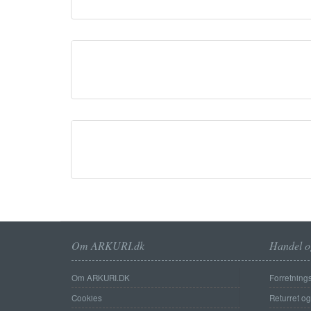
Om ARKURI.dk
Handel o
Om ARKURI.DK
Forretnings
Cookies
Returret o