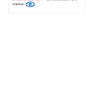
mærket
Sort m. røde lynlåse