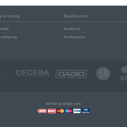
g levereing
Kundeservice
vilkår
Kontakt os
g ombytning
Kundeservice
Her kan du betale med: