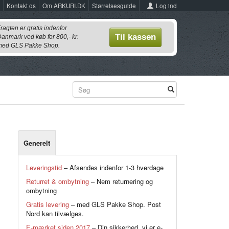
Log ind
Kontakt os
Om ARKURI.DK
Størrelsesguide
ragten er gratis indenfor
Til kassen
anmark ved køb for 800,- kr.
ed GLS Pakke Shop.
Generelt
Leveringstid
– Afsendes indenfor 1-3 hverdage
Returret & ombytning
– Nem returnering og
ombytning
Gratis levering
– med GLS Pakke Shop. Post
Nord kan tilvælges.
E-mærket siden 2017
– Din sikkerhed, vi er e-