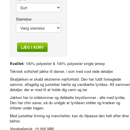
Størrelse:
LÆG I KURV
Modelfoto
Kvalitet:
100% polyester & 100% polyester single jersey
Teknisk softshell jakke til damer, i sort med cool røde detaljer.
Skaljakken er skabt ekstreme vejrforhold. Den har fuldt forseglede
sømme, aftagelig og justerbar hætte og vandtætte lynlåse. Alt sammen
detaljer, der er med til at holde dig varm og tør.
Jakken har to sidelommer og dobbelte brystlommer - alle med lynlås.
Den har chin saver, så du undgår at lynlåsen sidder og kradser og
irriterer under hagen.
Med justerbar linning og manchetter, kan du tilpasse den helt efter dine
behov.
Vandsøjletryk: 10.000 MM