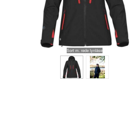
Sort m. røde lynlåse