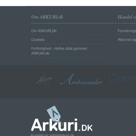
Om ARKURI.dk
Handel o
Om ARKURI.DK
Forretnings
Cookies
Returret o
Fortrolighed - Hvilke data gemmer
ARKURI.dk
Kontakt os: info@arkuri.dk