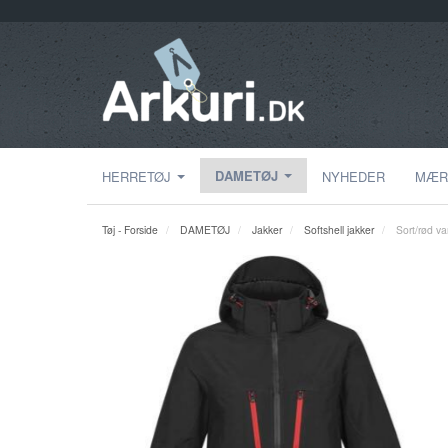
DAMETØJ
HERRETØJ
NYHEDER
MÆR
Tøj - Forside
DAMETØJ
Jakker
Softshell jakker
Sort/rød va