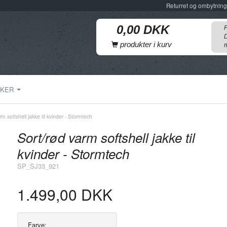
Returret og ombytning
F
D
produkter i kurv
m
KER
rm softshell jakke til kvinder - Stormtech
Sort/rød varm softshell jakke til
kvinder - Stormtech
SP_SJ33_921
1.499,00 DKK
Farve: