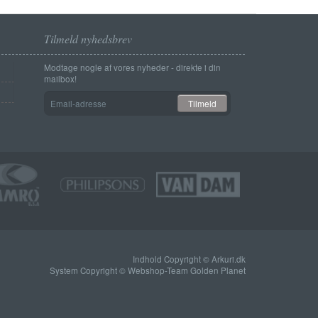
Tilmeld nyhedsbrev
Modtage nogle af vores nyheder - direkte i din
mailbox!
Email-
Tilmeld
adresse
Indhold Copyright © Arkuri.dk
System Copyright © Webshop-Team Golden Planet