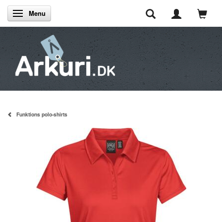
Menu
Skifte navigation
Funktions polo-shirts