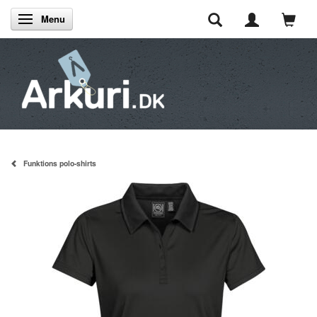
Menu
Skifte navigation
Funktions polo-shirts