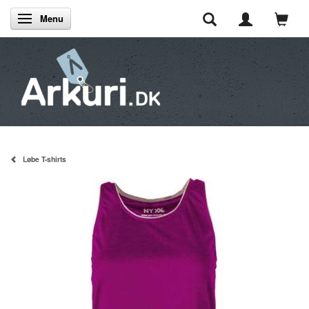
Menu
Skifte navigation
Løbe T-shirts