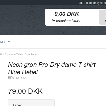
Returret og ombytning
F
D
produkter i kurv
m
KER
Pro-Dry dame T-shirt - Blue Rebel
Neon grøn Pro-Dry dame T-shirt -
Blue Rebel
BR0112_640
79,00 DKK
Farve: