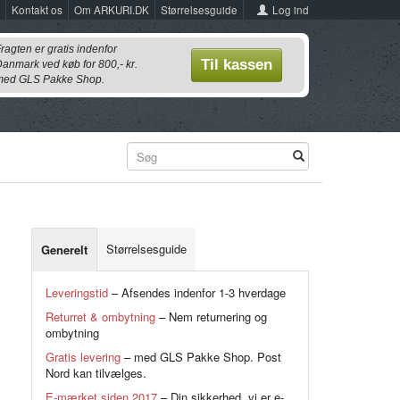
Log ind
Kontakt os
Om ARKURI.DK
Størrelsesguide
ragten er gratis indenfor
Til kassen
anmark ved køb for 800,- kr.
ed GLS Pakke Shop.
Størrelsesguide
Generelt
Leveringstid
– Afsendes indenfor 1-3 hverdage
Returret & ombytning
– Nem returnering og
ombytning
Gratis levering
– med GLS Pakke Shop. Post
Nord kan tilvælges.
E-mærket siden 2017
– Din sikkerhed, vi er e-