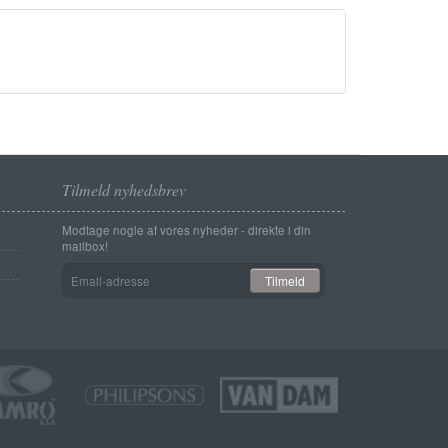
Tilmeld nyhedsbrev
Modtage nogle af vores nyheder - direkte i din
mailbox!
Email-
Tilmeld
adresse