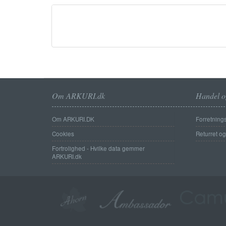
Om ARKURI.dk
Handel o
Om ARKURI.DK
Forretnings
Cookies
Returret o
Fortrolighed - Hvilke data gemmer
ARKURI.dk