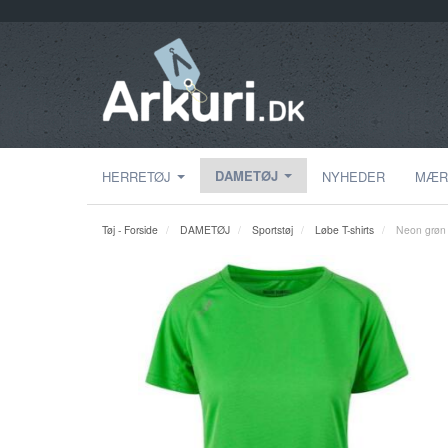
DAMETØJ
HERRETØJ
NYHEDER
MÆR
Tøj - Forside
DAMETØJ
Sportstøj
Løbe T-shirts
Neon grøn 