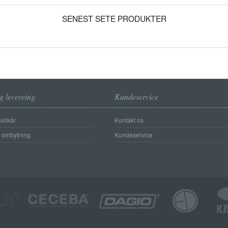
SENEST SETE PRODUKTER
g levereing
Kundeservice
vilkår
Kontakt os
g ombytning
Kundeservice