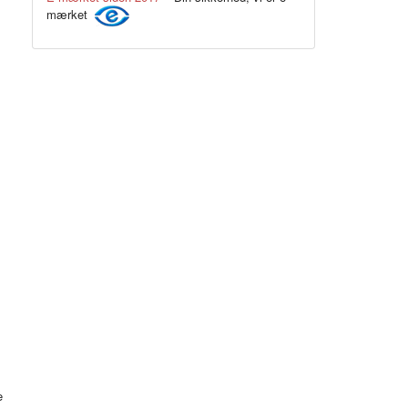
mærket
Neon grøn
e