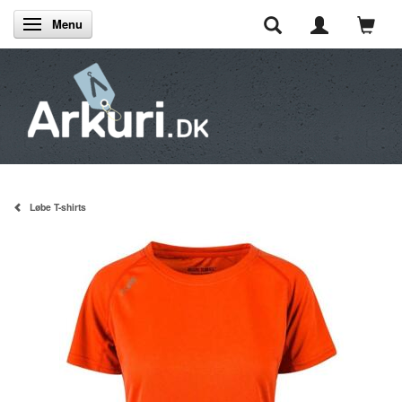
Menu
Skifte navigation
Løbe T-shirts