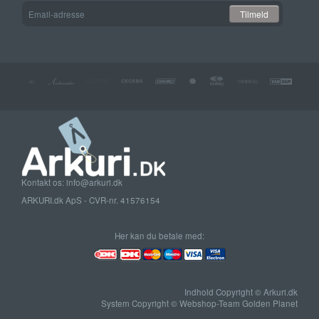
Email-
Tilmeld
adresse
Kontakt os: info@arkuri.dk
ARKURI.dk ApS - CVR-nr. 41576154
Her kan du betale med:
Indhold Copyright © Arkuri.dk
System Copyright © Webshop-Team Golden Planet