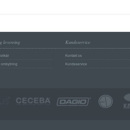
g levereing
Kundeservice
vilkår
Kontakt os
g ombytning
Kundeservice