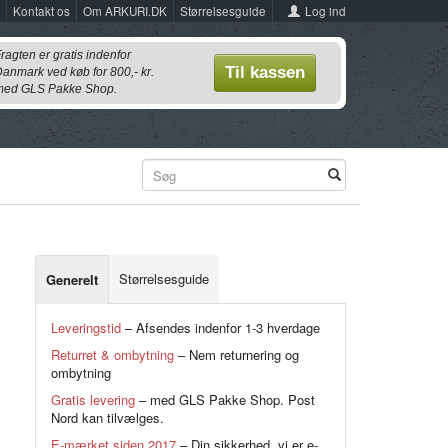
Log ind
Kontakt os
Om ARKURI.DK
Størrelsesguide
ragten er gratis indenfor
Til kassen
anmark ved køb for 800,- kr.
ed GLS Pakke Shop.
Størrelsesguide
Generelt
Leveringstid
– Afsendes indenfor 1-3 hverdage
Returret & ombytning
– Nem returnering og
ombytning
Gratis levering
– med GLS Pakke Shop. Post
Nord kan tilvælges.
E-mærket siden 2017
– Din sikkerhed, vi er e-