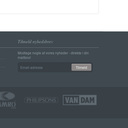
Tilmeld nyhedsbrev
Modtage nogle af vores nyheder - direkte i din
mailbox!
Email-
Tilmeld
adresse