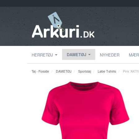
DAMETØJ
HERRETØJ
NYHEDER
MÆR
Tøj - Forside
DAMETØJ
Sportstøj
Løbe T-shirts
Pink 'AKTIV