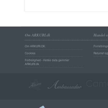
Om ARKURI.dk
Handel o
Om ARKURI.DK
Forretnings
Cookies
Returret o
Fortrolighed - Hvilke data gemmer
ARKURI.dk