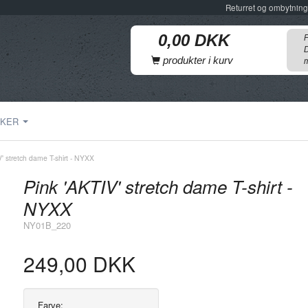
Returret og ombytning
F
D
produkter i kurv
m
KER
' stretch dame T-shirt - NYXX
Pink 'AKTIV' stretch dame T-shirt -
NYXX
NY01B_220
249,00 DKK
Farve: