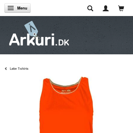
Menu
Skifte navigation
Løbe T-shirts