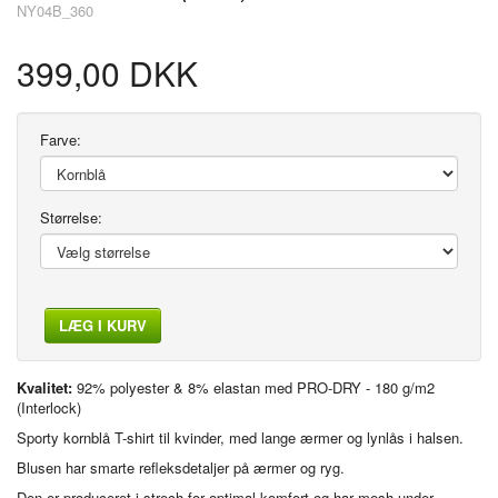
NY04B_360
399,00 DKK
Farve:
Størrelse:
LÆG I KURV
Kvalitet:
92% polyester & 8% elastan med PRO-DRY - 180 g/m2
(Interlock)
Sporty kornblå T-shirt til kvinder, med lange ærmer og lynlås i halsen.
Blusen har smarte refleksdetaljer på ærmer og ryg.
Den er produceret i strech for optimal komfort og har mesh under