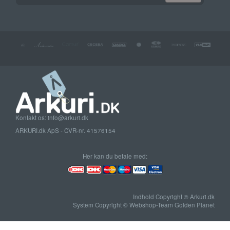
Kontakt os: info@arkuri.dk
ARKURI.dk ApS - CVR-nr. 41576154
Her kan du betale med:
Indhold Copyright © Arkuri.dk
System Copyright © Webshop-Team Golden Planet