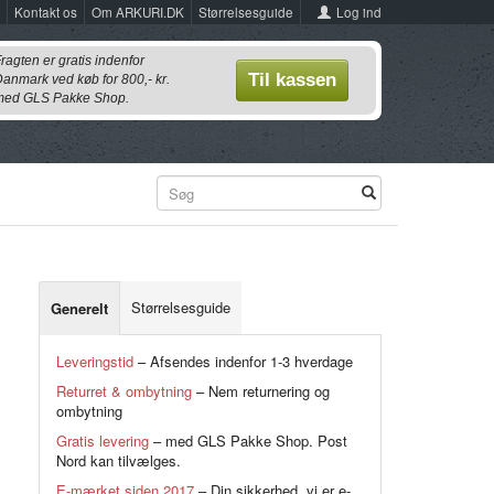
Log ind
Kontakt os
Om ARKURI.DK
Størrelsesguide
ragten er gratis indenfor
Til kassen
anmark ved køb for 800,- kr.
ed GLS Pakke Shop.
Størrelsesguide
Generelt
Leveringstid
– Afsendes indenfor 1-3 hverdage
Returret & ombytning
– Nem returnering og
ombytning
Gratis levering
– med GLS Pakke Shop. Post
Nord kan tilvælges.
E-mærket siden 2017
– Din sikkerhed, vi er e-