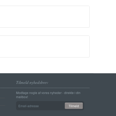
Tilmeld nyhedsbrev
Modtage nogle af vores nyheder - direkte i din
mailbox!
Email-
Tilmeld
adresse