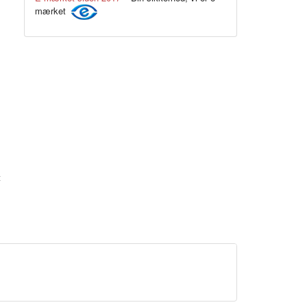
mærket
Rød
t