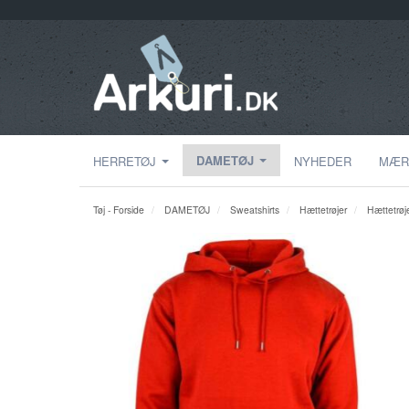
DAMETØJ
HERRETØJ
NYHEDER
MÆR
Tøj - Forside
DAMETØJ
Sweatshirts
Hættetrøjer
Hættetrøj