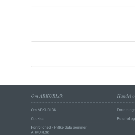
Om ARKURI.dk
Handel o
Om ARKURI.DK
Forretnings
Cookies
Returret o
Fortrolighed - Hvilke data gemmer
ARKURI.dk