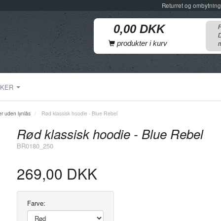
Returret og ombytning
F
D
produkter i kurv
m
KER
er uden lynlås
Rød klassisk hoodie - Blue Rebel
Rød klassisk hoodie - Blue Rebel
BR0180_250
269,00 DKK
Farve: