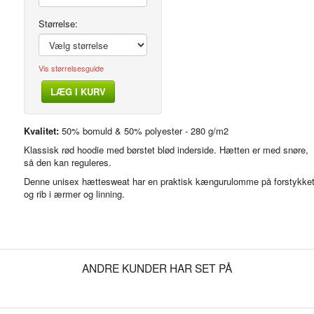
Størrelse:
Vis størrelsesguide
LÆG I KURV
Modelfoto
Kvalitet:
50% bomuld & 50% polyester - 280 g/m2
Klassisk rød hoodie med børstet blød inderside. Hætten er med snøre,
så den kan reguleres.
Denne unisex hættesweat har en praktisk kængurulomme på forstykke
og rib i ærmer og linning.
ANDRE KUNDER HAR SET PÅ