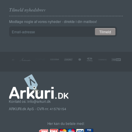
Tilmeld nyhedsbrev
Modtage nogle af vores nyheder - direkte i din mailbox!
Email-
Tilmeld
adresse
Kontakt os: info@arkuri.dk
ARKURI.dk ApS - CVR-nr. 41576154
Her kan du betale med: