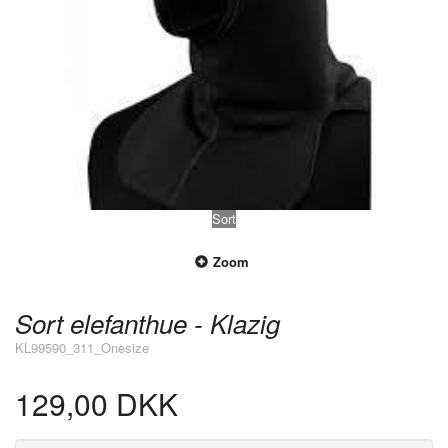
Sort
Zoom
Sort elefanthue - Klazig
KL99590_311_Onesize
129,00 DKK