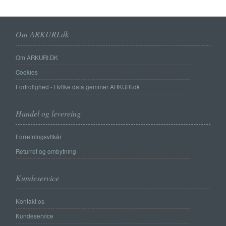
Om ARKURI.dk
Om ARKURI.DK
Cookies
Fortrolighed - Hvilke data gemmer ARKURI.dk
Handel og levereing
Forretningsvilkår
Returret og ombytning
Kundeservice
Kontakt os
Kundeservice