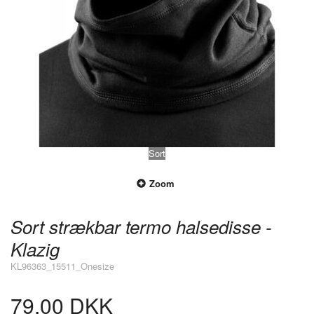
Sort
Zoom
Sort strækbar termo halsedisse -
Klazig
KL96363_15511_Onesize
79,00 DKK