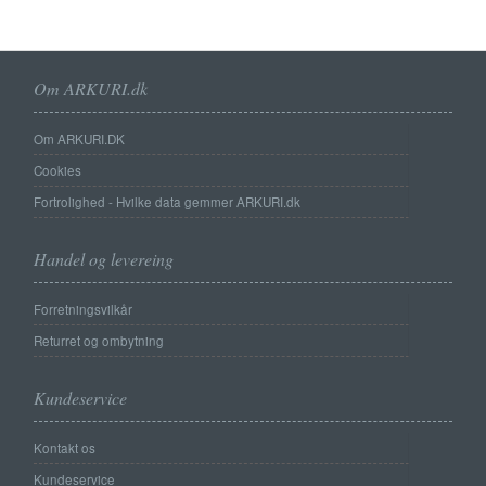
Om ARKURI.dk
Om ARKURI.DK
Cookies
Fortrolighed - Hvilke data gemmer ARKURI.dk
Handel og levereing
Forretningsvilkår
Returret og ombytning
Kundeservice
Kontakt os
Kundeservice