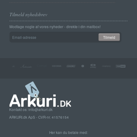
Tilmeld nyhedsbrev
Modtage nogle af vores nyheder - direkte i din mailbox!
Email-
Tilmeld
adresse
Kontakt os: info@arkuri.dk
ARKURI.dk ApS - CVR-nr. 41576154
Her kan du betale med: