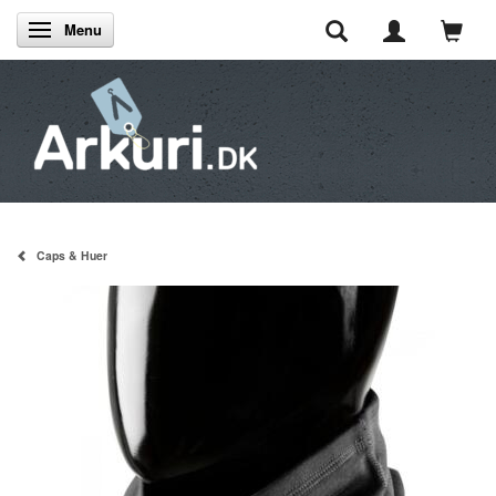
Menu
Skifte navigation
Caps & Huer