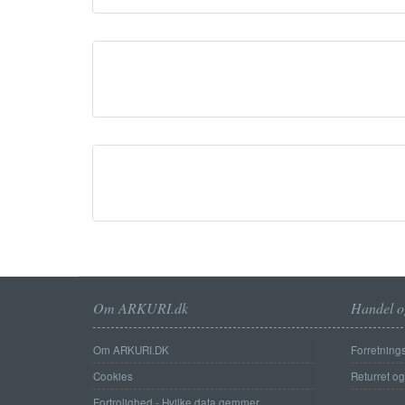
Om ARKURI.dk
Handel o
Om ARKURI.DK
Forretnings
Cookies
Returret o
Fortrolighed - Hvilke data gemmer