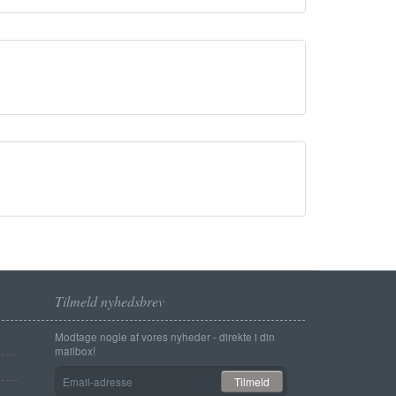
Tilmeld nyhedsbrev
Modtage nogle af vores nyheder - direkte i din
mailbox!
Email-
Tilmeld
adresse