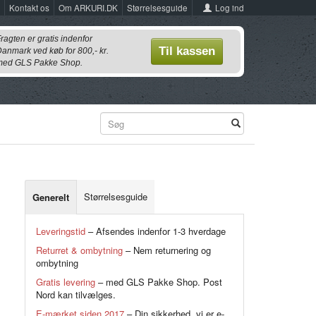
Log ind
Kontakt os
Om ARKURI.DK
Størrelsesguide
ragten er gratis indenfor
Til kassen
anmark ved køb for 800,- kr.
ed GLS Pakke Shop.
Størrelsesguide
Generelt
Leveringstid
– Afsendes indenfor 1-3 hverdage
Returret & ombytning
– Nem returnering og
ombytning
Gratis levering
– med GLS Pakke Shop. Post
Nord kan tilvælges.
E-mærket siden 2017
– Din sikkerhed, vi er e-