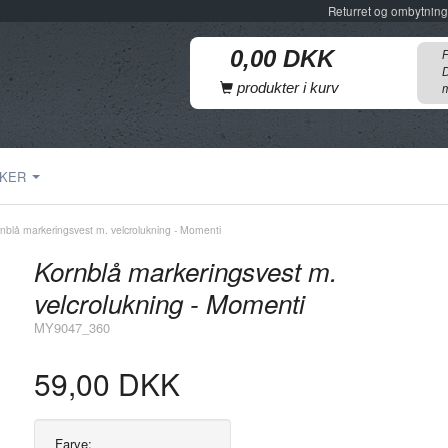
Returret og ombytning
F
D
produkter i kurv
m
KER
nblå markeringsvest m. velcrolukning - Momenti
Kornblå markeringsvest m.
velcrolukning - Momenti
MY9047_360
59,00 DKK
Farve: