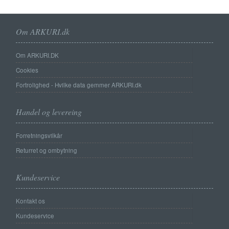
Om ARKURI.dk
Om ARKURI.DK
Cookies
Fortrolighed - Hvilke data gemmer ARKURI.dk
Handel og levereing
Forretningsvilkår
Returret og ombytning
Kundeservice
Kontakt os
Kundeservice