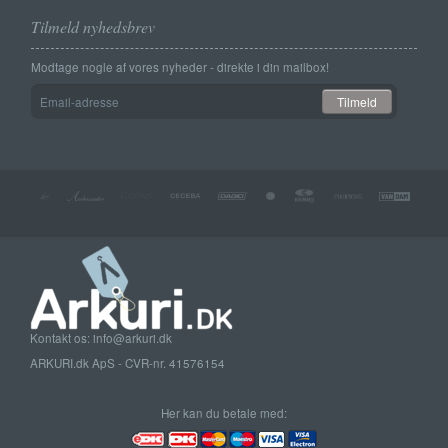
Tilmeld nyhedsbrev
Modtage nogle af vores nyheder - direkte i din mailbox!
Email-
Tilmeld
adresse
Kontakt os: info@arkuri.dk
ARKURI.dk ApS - CVR-nr. 41576154
Her kan du betale med: