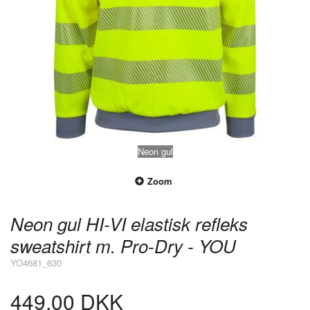
Neon gul
Zoom
Neon gul HI-VI elastisk refleks
sweatshirt m. Pro-Dry - YOU
YO4681_630
449,00 DKK