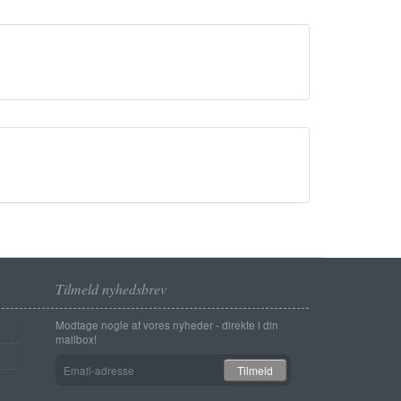
Tilmeld nyhedsbrev
Modtage nogle af vores nyheder - direkte i din
mailbox!
Email-
Tilmeld
adresse