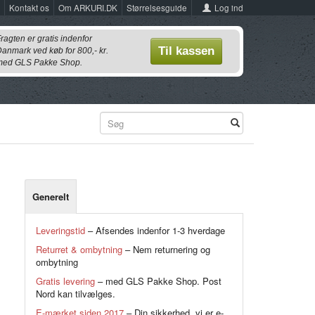
Log ind
Kontakt os
Om ARKURI.DK
Størrelsesguide
ragten er gratis indenfor
Til kassen
anmark ved køb for 800,- kr.
ed GLS Pakke Shop.
Generelt
Leveringstid
– Afsendes indenfor 1-3 hverdage
Returret & ombytning
– Nem returnering og
ombytning
Gratis levering
– med GLS Pakke Shop. Post
Nord kan tilvælges.
E-mærket siden 2017
– Din sikkerhed, vi er e-