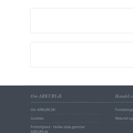
Om ARKURI.dk
Handel o
Om ARKURI.DK
Forretnings
Cookies
Returret o
Fortrolighed - Hvilke data gemmer
ARKURI.dk