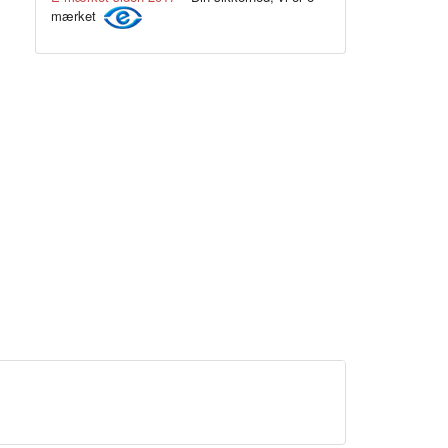
mærket
Neon gul