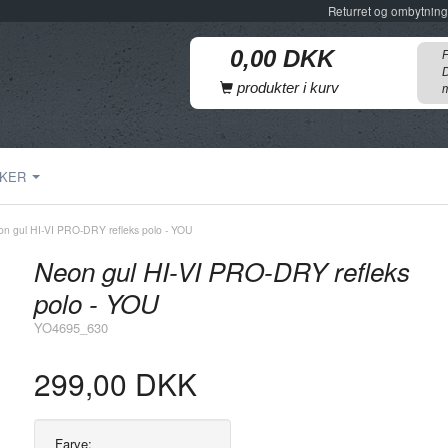
Returret og ombytning
F
D
produkter i kurv
m
KER
n gul HI-VI PRO-DRY refleks polo - YOU
Neon gul HI-VI PRO-DRY refleks
polo - YOU
YO4695_630
299,00 DKK
Farve: