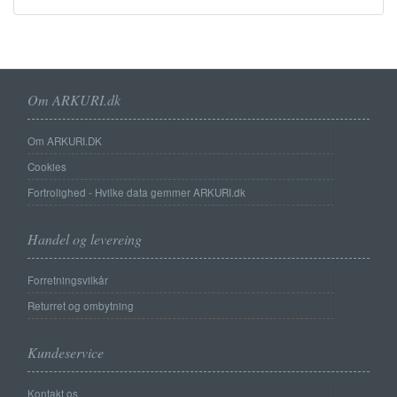
Om ARKURI.dk
Om ARKURI.DK
Cookies
Fortrolighed - Hvilke data gemmer ARKURI.dk
Handel og levereing
Forretningsvilkår
Returret og ombytning
Kundeservice
Kontakt os