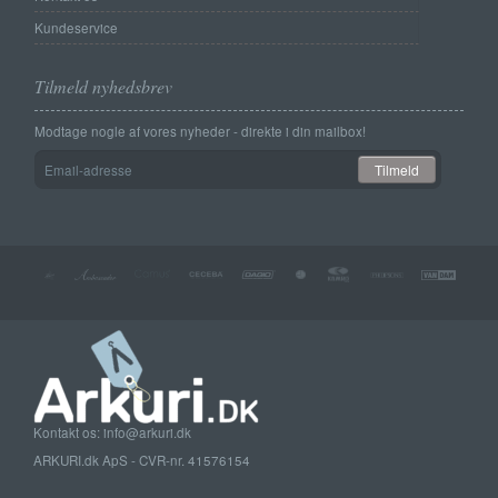
Kundeservice
Tilmeld nyhedsbrev
Modtage nogle af vores nyheder - direkte i din mailbox!
Email-
Tilmeld
adresse
Kontakt os: info@arkuri.dk
ARKURI.dk ApS - CVR-nr. 41576154