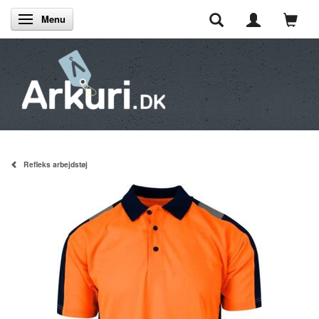
Menu
Skifte navigation
Refleks arbejdstøj