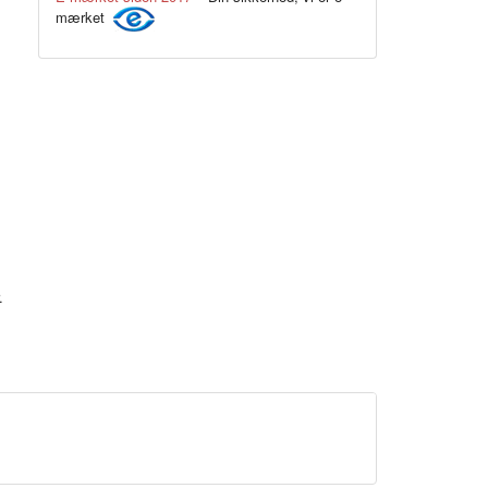
mærket
Neon gul
.