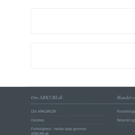
Om ARKURI.dk
Handel o
Om ARKURI.DK
Forretnings
Cookies
Returret o
Fortrolighed - Hvilke data gemmer
ARKURI.dk