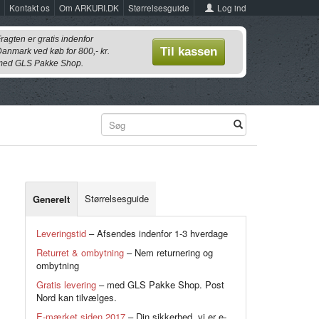
Log ind
Kontakt os
Om ARKURI.DK
Størrelsesguide
ragten er gratis indenfor
Til kassen
anmark ved køb for 800,- kr.
ed GLS Pakke Shop.
Størrelsesguide
Generelt
Leveringstid
– Afsendes indenfor 1-3 hverdage
Returret & ombytning
– Nem returnering og
ombytning
Gratis levering
– med GLS Pakke Shop. Post
Nord kan tilvælges.
E-mærket siden 2017
– Din sikkerhed, vi er e-