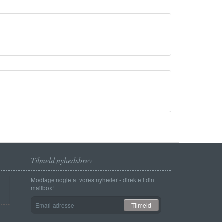
Tilmeld nyhedsbrev
Modtage nogle af vores nyheder - direkte i din
mailbox!
Email-
Tilmeld
adresse