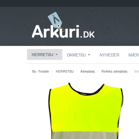
HERRETØJ
DAMETØJ
NYHEDER
MÆR
Tøj - Forside
HERRETØJ
Arbejdstøj
Refleks arbejdstøj
Saf