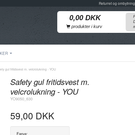
Returret og ombytning
F
D
produkter i kurv
m
KER
ety gul fritidsvest m. velcrolukning - YOU
Safety gul fritidsvest m.
velcrolukning - YOU
YO9050_630
59,00 DKK
Farve: