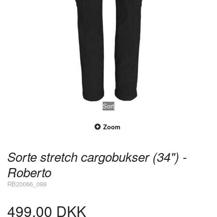
Sort
Zoom
Sorte stretch cargobukser (34") -
Roberto
RB20066_099
499,00 DKK