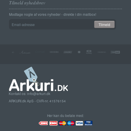
Tilmeld nyhedsbrev
Modtage nogle af vores nyheder - direkte i din mailbox!
Email-
Tilmeld
adresse
Kontakt os: info@arkuri.dk
ARKURI.dk ApS - CVR-nr. 41576154
Her kan du betale med: