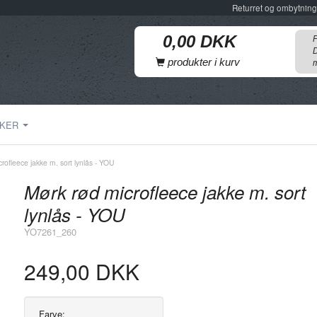
Returret og ombytning
F
D
produkter i kurv
m
KER
rofleece jakke m. sort lynlås - YOU
Mørk rød microfleece jakke m. sort
lynlås - YOU
YO7261_260
249,00 DKK
Farve: