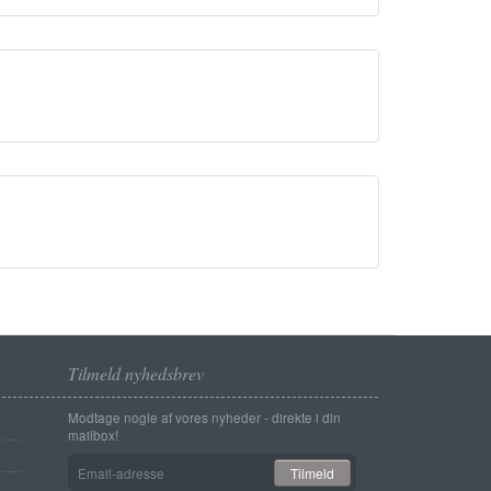
Tilmeld nyhedsbrev
Modtage nogle af vores nyheder - direkte i din
mailbox!
Email-
Tilmeld
adresse