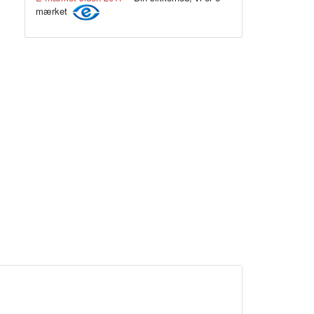
mærket
Rød