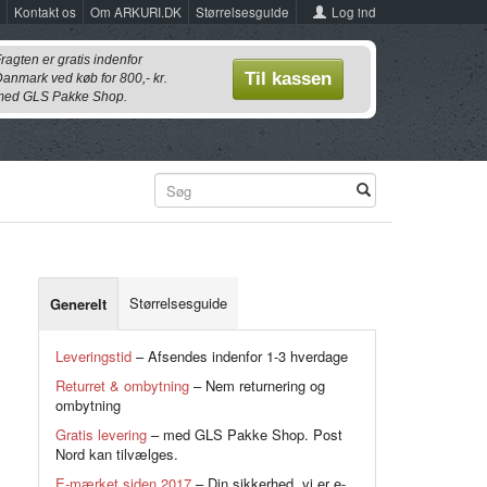
Log ind
Kontakt os
Om ARKURI.DK
Størrelsesguide
ragten er gratis indenfor
Til kassen
anmark ved køb for 800,- kr.
ed GLS Pakke Shop.
Størrelsesguide
Generelt
Leveringstid
– Afsendes indenfor 1-3 hverdage
Returret & ombytning
– Nem returnering og
ombytning
Gratis levering
– med GLS Pakke Shop. Post
Nord kan tilvælges.
E-mærket siden 2017
– Din sikkerhed, vi er e-