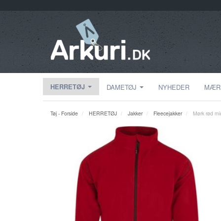
HERRETØJ
DAMETØJ
NYHEDER
MÆR
Tøj - Forside
HERRETØJ
Jakker
Fleecejakker
Mørk rød mic