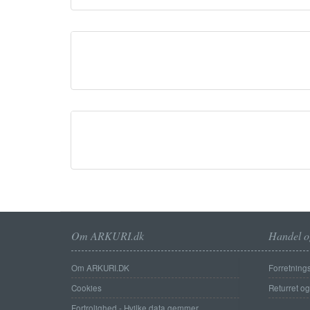
Om ARKURI.dk
Handel o
Om ARKURI.DK
Forretnings
Cookies
Returret o
Fortrolighed - Hvilke data gemmer