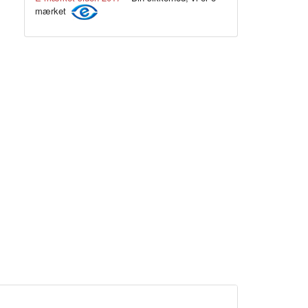
mærket
Navy blå