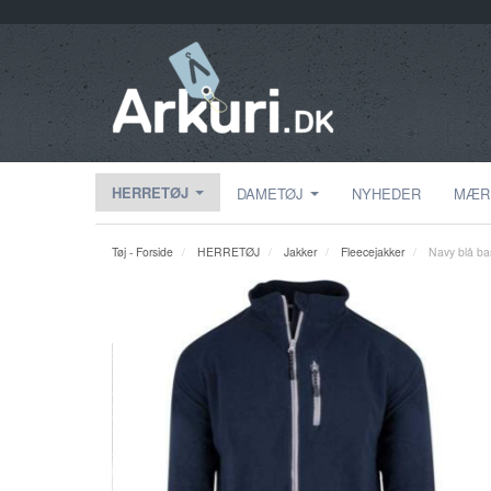
HERRETØJ
DAMETØJ
NYHEDER
MÆR
Tøj - Forside
HERRETØJ
Jakker
Fleecejakker
Navy blå bas