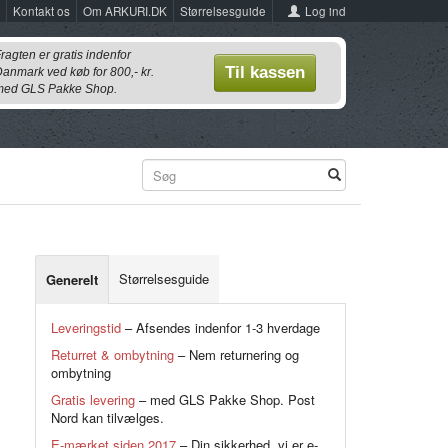
Log ind
Kontakt os
Om ARKURI.DK
Størrelsesguide
ragten er gratis indenfor
Til kassen
anmark ved køb for 800,- kr.
ed GLS Pakke Shop.
Størrelsesguide
Generelt
Leveringstid
– Afsendes indenfor 1-3 hverdage
Returret & ombytning
– Nem returnering og
ombytning
Gratis levering
– med GLS Pakke Shop. Post
Nord kan tilvælges.
E-mærket siden 2017
– Din sikkerhed, vi er e-