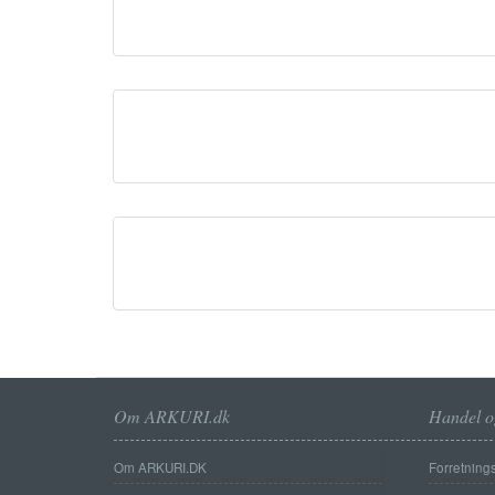
Om ARKURI.dk
Handel o
Om ARKURI.DK
Forretnings