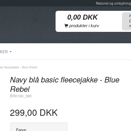
Returret og ombytning
F
D
produkter i kurv
m
KER
ic fleecejakke - Blue Rebel
Navy blå basic fleecejakke - Blue
Rebel
BR0190_380
299,00 DKK
Farve: