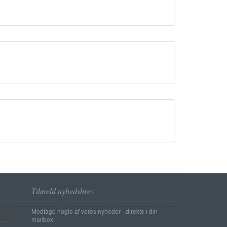
Tilmeld nyhedsbrev
Modtage nogle af vores nyheder - direkte i din
mailbox!