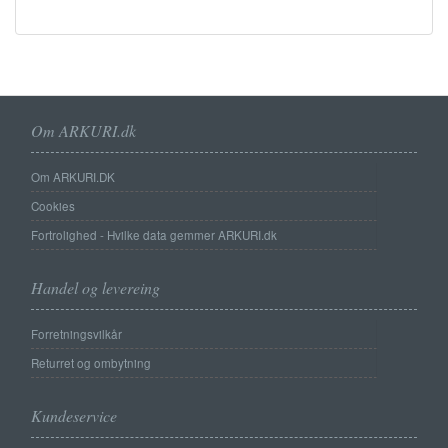
Om ARKURI.dk
Om ARKURI.DK
Cookies
Fortrolighed - Hvilke data gemmer ARKURI.dk
Handel og levereing
Forretningsvilkår
Returret og ombytning
Kundeservice