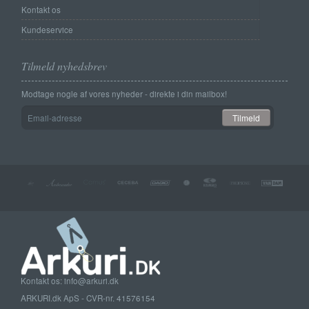
Kontakt os
Kundeservice
Tilmeld nyhedsbrev
Modtage nogle af vores nyheder - direkte i din mailbox!
Email-
Tilmeld
adresse
Kontakt os: info@arkuri.dk
ARKURI.dk ApS - CVR-nr. 41576154