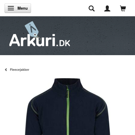
Menu
Skifte navigation
Fleecejakker