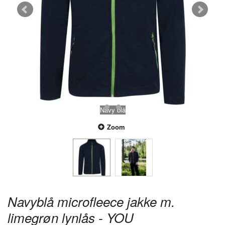
Navy blå
Zoom
Navyblå microfleece jakke m.
limegrøn lynlås - YOU