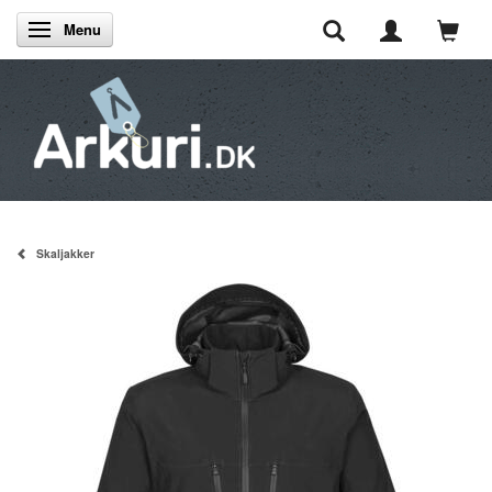
Menu
Skifte navigation
Skaljakker