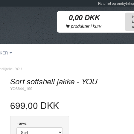
Returret og ombytning
F
D
produkter i kurv
m
KER
shell jakke - YOU
Sort softshell jakke - YOU
YO8644_199
699,00 DKK
Farve: