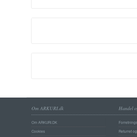
Om ARKURI.dk
Handel o
Om ARKURI.DK
Forretnings
Cookies
Returret o