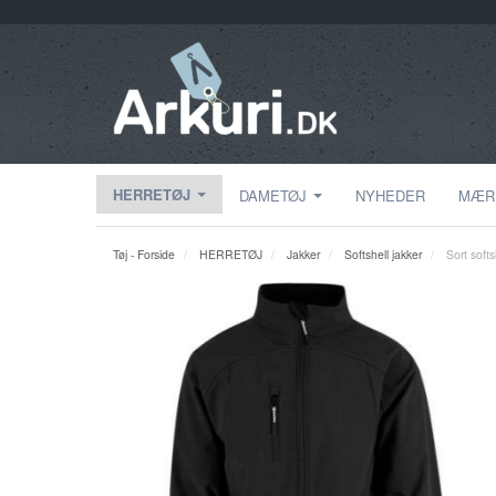
HERRETØJ
DAMETØJ
NYHEDER
MÆR
Tøj - Forside
HERRETØJ
Jakker
Softshell jakker
Sort soft