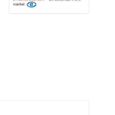
mærket
Sort
.