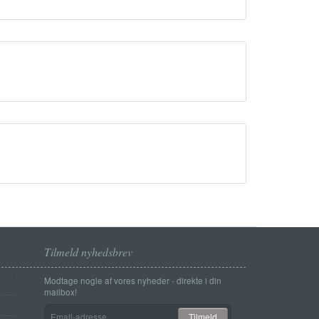
Tilmeld nyhedsbrev
Modtage nogle af vores nyheder - direkte i din
mailbox!
Email-
Tilmeld