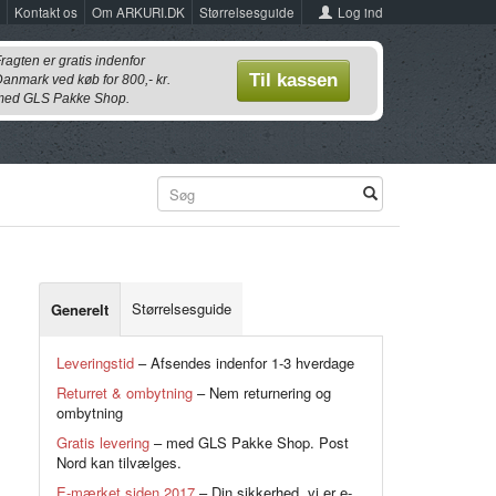
Log ind
Kontakt os
Om ARKURI.DK
Størrelsesguide
ragten er gratis indenfor
Til kassen
anmark ved køb for 800,- kr.
ed GLS Pakke Shop.
Størrelsesguide
Generelt
Leveringstid
– Afsendes indenfor 1-3 hverdage
Returret & ombytning
– Nem returnering og
ombytning
Gratis levering
– med GLS Pakke Shop. Post
Nord kan tilvælges.
E-mærket siden 2017
– Din sikkerhed, vi er e-