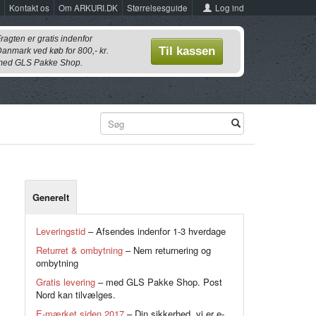
Log ind
Kontakt os
Om ARKURI.DK
Størrelsesguide
ragten er gratis indenfor
Til kassen
anmark ved køb for 800,- kr.
ed GLS Pakke Shop.
Generelt
Leveringstid
– Afsendes indenfor 1-3 hverdage
Returret & ombytning
– Nem returnering og
ombytning
Gratis levering
– med GLS Pakke Shop. Post
Nord kan tilvælges.
E-mærket siden 2017
– Din sikkerhed, vi er e-