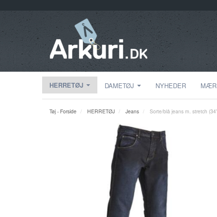
HERRETØJ
DAMETØJ
NYHEDER
MÆR
Tøj - Forside
HERRETØJ
Jeans
Sorte/blå jeans m. stretch (34