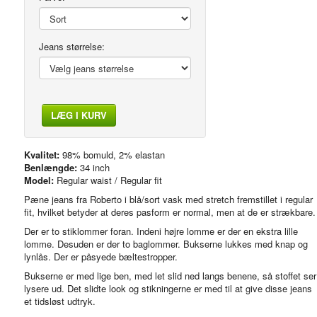
Jeans størrelse:
LÆG I KURV
Bagside
Kvalitet:
98% bomuld, 2% elastan
Benlængde:
34 inch
Model:
Regular waist / Regular fit
Pæne jeans fra Roberto i blå/sort vask med stretch fremstillet i regular
fit, hvilket betyder at deres pasform er normal, men at de er strækbare
Der er to stiklommer foran. Indeni højre lomme er der en ekstra lille
lomme. Desuden er der to baglommer. Bukserne lukkes med knap og
lynlås. Der er påsyede bæltestropper.
Bukserne er med lige ben, med let slid ned langs benene, så stoffet ser
lysere ud. Det slidte look og stikningerne er med til at give disse jeans
et tidsløst udtryk.