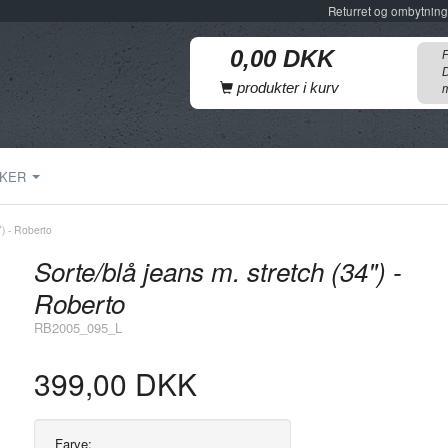
Returret og ombytning
F
D
produkter i kurv
m
KER
") - Roberto
Sorte/blå jeans m. stretch (34") -
Roberto
RB2005_095_L
399,00 DKK
Farve: