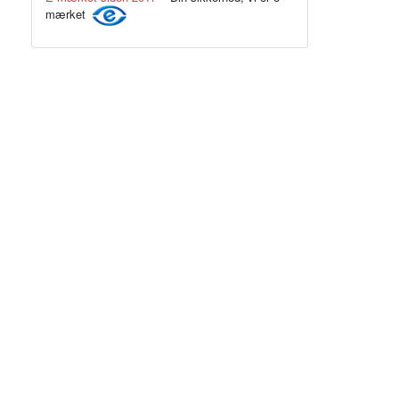
mærket
Blå/sort
.