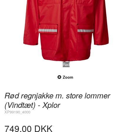
Rød
Zoom
Rød regnjakke m. store lommer
(Vindtæt) - Xplor
XP99190_4000
749,00 DKK