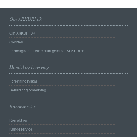
Om ARKURI.dk
Om ARKURI.DK
Cookies
Fortrolighed - Hvilke data gemmer ARKURI.dk
Handel og levereing
Forretningsvilkår
Returret og ombytning
Kundeservice
Kontakt os
Kundeservice