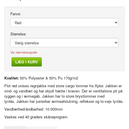
Farve:
Størrelse:
Vis størrelsesguide
LÆG I KURV
Kvalitet:
50% Polyester & 50% Pu 170g/m2
Flot rød unisex regnjakke med store cargo lommer fra Xplor. Jakken er
vind- og vandtæt og har skjult hætte i kraven. Der er ventilations pit på
ryggen og i ærmegab. Jakken har to store brystlommer med
lynlås. Jakken har justerbar ærmeafslutning, reflekser og to-vejs lynlås.
Vandtæthed/åndbarhed: 10.000mm
Vaskes ved 40 graders skåneprogram.