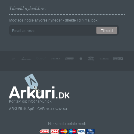
Tilmeld nyhedsbrev
Modtage nogle af vores nyheder - direkte i din mailbox!
Email-
Tilmeld
adresse
Kontakt os: info@arkuri.dk
ARKURI.dk ApS - CVR-nr. 41576154
Her kan du betale med: