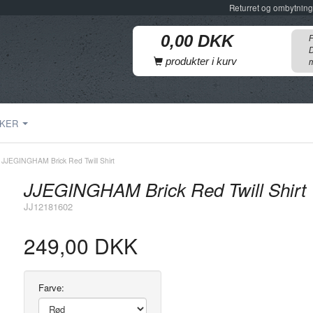
Returret og ombytning
F
D
produkter i kurv
m
KER
JJEGINGHAM Brick Red Twill Shirt
JJEGINGHAM Brick Red Twill Shirt
JJ12181602
249,00 DKK
Farve: