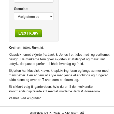
Størrelse:
LÆG I KURV
Kvalitet:
100% Bomuld.
Klassisk ternet skjorte fra Jack & Jones i et tidløst rød- og sortternet
design. De markante tern giver skjorten et afslappet og maskulint
udtryk, der passer perfekt til både hverdag og fritid.
Skjorten har klassisk krave, knaplukning foran og lange ærmer med
manchetter. Den er nem at style med jeans eller chinos og fungerer
både alene og over en T-shirt som et ekstra lag.
Et sikkert valg til garderoben, hvis du er til den velkendte
skovmandsinspirerede stil med et moderne Jack & Jones-look.
Vaskes ved 40 grader.
ANDRE KUNDER HAR SET PÅ