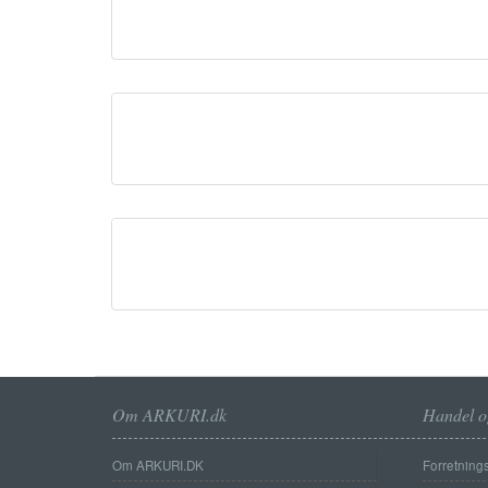
Om ARKURI.dk
Handel o
Om ARKURI.DK
Forretnings