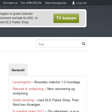
Log ind
Kontakt os
Om ARKURI.DK
Størrelsesguide
ragten er gratis indenfor
Til kassen
anmark ved køb for 800,- kr.
ed GLS Pakke Shop.
Generelt
Leveringstid
– Afsendes indenfor 1-3 hverdage
Returret & ombytning
– Nem returnering og
ombytning
Gratis levering
– med GLS Pakke Shop. Post
Nord kan tilvælges.
E-mærket siden 2017
– Din sikkerhed, vi er e-