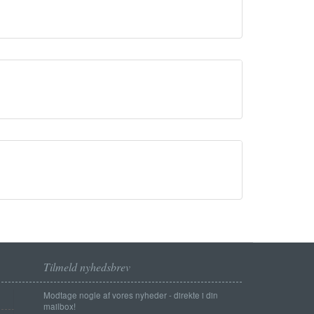
Tilmeld nyhedsbrev
Modtage nogle af vores nyheder - direkte i din
mailbox!