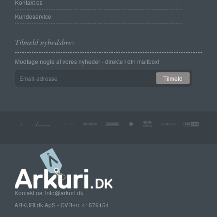
Kontakt os
Kundeservice
Tilmeld nyhedsbrev
Modtage nogle af vores nyheder - direkte i din mailbox!
Email-
Tilmeld
adresse
Kontakt os: info@arkuri.dk
ARKURI.dk ApS - CVR-nr. 41576154