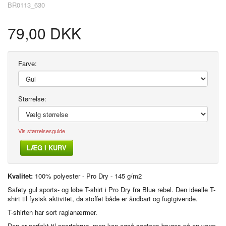
BR0113_630
79,00 DKK
Farve:
Størrelse:
Vis størrelsesguide
LÆG I KURV
Kvalitet:
100% polyester - Pro Dry - 145 g/m2
Safety gul sports- og løbe T-shirt i Pro Dry fra Blue rebel. Den ideelle T-
shirt til fysisk aktivitet, da stoffet både er åndbart og fugtgivende.
T-shirten har sort raglanærmer.
Den er perfekt til sportsbrug, men kan også sagtens bruges på en varm