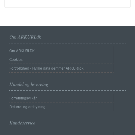
Om ARKURI.dk
Om ARKURI.DK
Cookies
Fortrolighed - Hvilke data gemmer ARKURI.dk
Handel og levereing
Forretningsvilkår
Returret og ombytning
Kundeservice