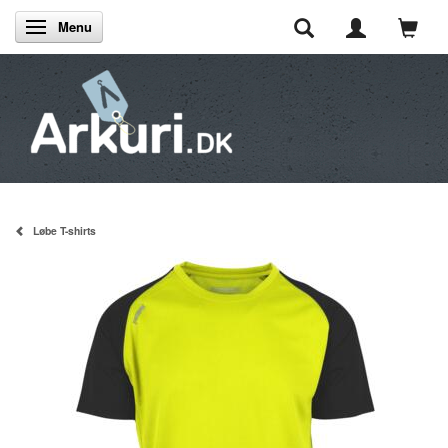
Menu
Skifte navigation
Løbe T-shirts