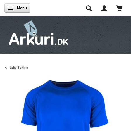
Menu
Skifte navigation
Løbe T-shirts