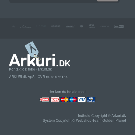
Kontakt os: info@arkuri.dk
ARKURI.dk ApS - CVR-nr. 41576154
Her kan du betale med:
Indhold Copyright © Arkuri.dk
System Copyright © Webshop-Team Golden Planet