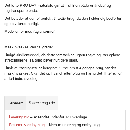
Det lette PRO-DRY materiale gør at T-shirten både er åndbar og
fugttransporterende.
Det betyder at den er perfekt til aktiv brug, da den holder dig bedre tør
og selv tørrer hurtigt.
Modellen er med raglanærmer.
Maskinvaskes ved 30 grader.
Undgå skyllemidddel, da dette forstærker lugten i tøjet og kan opløse
stretchfibrene, så tøjet bliver hurtigere slapt.
Husk at træningstøj er beregnet til mellem 3-4 ganges brug, før det
maskinvaskes. Skyl det op i vand, efter brug og hæng det til tørre, for
at forhindre svedlugt.
Størrelsesguide
Generelt
Leveringstid
– Afsendes indenfor 1-3 hverdage
Returret & ombytning
– Nem returnering og ombytning