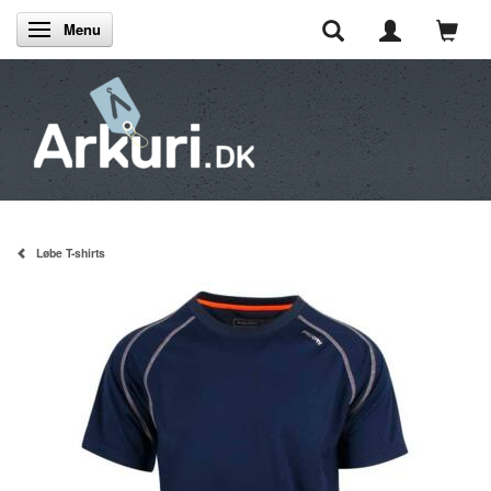
Menu
Skifte navigation
Løbe T-shirts