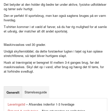
Det betyder at den holder dig bedre tør under aktive, fysiske udfoldelser
og tørrer selv hurtigt.
Den er perfekt til sportsbrug, men kan også sagtens bruges på en varm
hverdag.
T-shirten kommer i et væld af farver, så du har rig mulighed for at samle
et udvalg, der matcher alt dit andet sportstøj.
Maskinvaskes ved 30 grader.
Undgå skyllemidddel, da dette forstærker lugten i tøjet og kan opløse
stretchfibrene, så tøjet bliver hurtigere slapt.
Husk at træningstøj er beregnet til mellem 3-4 ganges brug, før det
maskinvaskes. Skyl det op i vand, efter brug og hæng det til tørre, for
at forhindre svedlugt.
Størrelsesguide
Generelt
Leveringstid
– Afsendes indenfor 1-3 hverdage
Returret & ombytning
– Nem returnering og ombytning