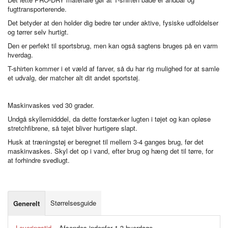
fugttransporterende.
Det betyder at den holder dig bedre tør under aktive, fysiske udfoldelser
og tørrer selv hurtigt.
Den er perfekt til sportsbrug, men kan også sagtens bruges på en varm
hverdag.
T-shirten kommer i et væld af farver, så du har rig mulighed for at samle
et udvalg, der matcher alt dit andet sportstøj.
Maskinvaskes ved 30 grader.
Undgå skyllemidddel, da dette forstærker lugten i tøjet og kan opløse
stretchfibrene, så tøjet bliver hurtigere slapt.
Husk at træningstøj er beregnet til mellem 3-4 ganges brug, før det
maskinvaskes. Skyl det op i vand, efter brug og hæng det til tørre, for
at forhindre svedlugt.
Størrelsesguide
Generelt
Leveringstid
– Afsendes indenfor 1-3 hverdage