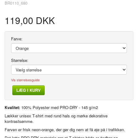
BR0110_680
119,00 DKK
Farve:
Størrelse:
Vis størrelsesguide
LÆG I KURV
Kvalitet:
100% Polyester med PRO-DRY - 145 g/m2
Lækker unisex T-shirt med rund hals og mørke dekorative
kontrastsømme.
Farven er frisk neon-orange, der gør dig nem at få øje på i trafikken.
Det lette PRO-DRY materiale gør at T-shirten både er åndbar og