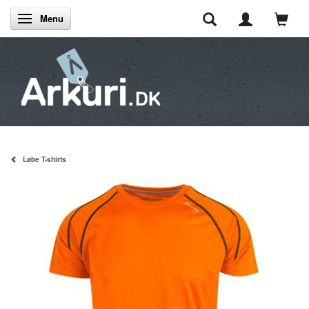
Menu
Skifte navigation
Løbe T-shirts