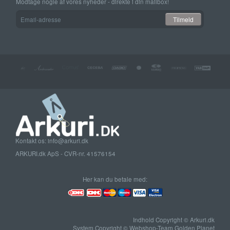
Modtage nogle af vores nyheder - direkte i din mailbox!
Email-
Tilmeld
adresse
Kontakt os: info@arkuri.dk
ARKURI.dk ApS - CVR-nr. 41576154
Her kan du betale med:
Indhold Copyright © Arkuri.dk
System Copyright © Webshop-Team Golden Planet