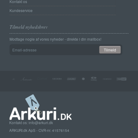
Kontakt os
Kundeservice
Tilmeld nyhedsbrev
Modtage nogle af vores nyheder - direkte i din mailbox!
Email-
Tilmeld
adresse
Kontakt os: info@arkuri.dk
ARKURI.dk ApS - CVR-nr. 41576154