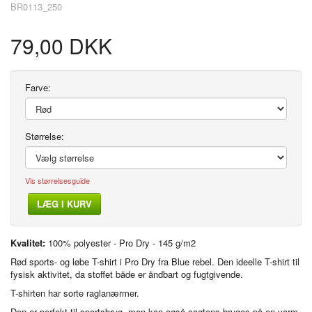
BR0113_250
79,00 DKK
Farve:
Størrelse:
Vis størrelsesguide
LÆG I KURV
Kvalitet:
100% polyester - Pro Dry - 145 g/m2
Rød sports- og løbe T-shirt i Pro Dry fra Blue rebel. Den ideelle T-shirt til
fysisk aktivitet, da stoffet både er åndbart og fugtgivende.
T-shirten har sorte raglanærmer.
Den er perfekt til sportsbrug, men kan også sagtens bruges på en varm