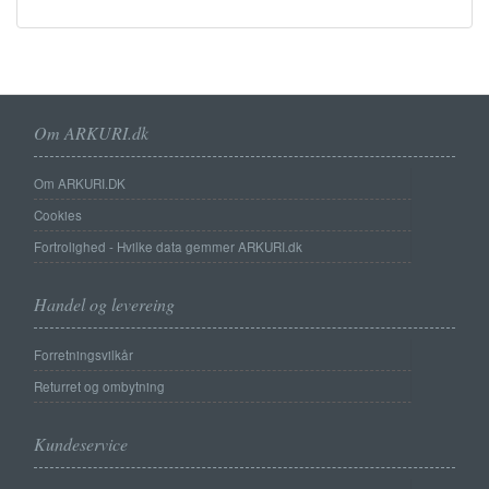
Om ARKURI.dk
Om ARKURI.DK
Cookies
Fortrolighed - Hvilke data gemmer ARKURI.dk
Handel og levereing
Forretningsvilkår
Returret og ombytning
Kundeservice