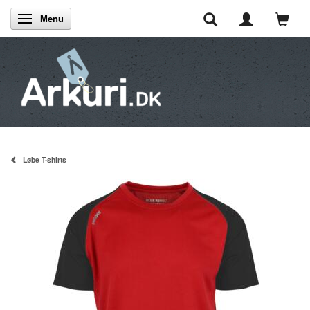
Menu
Skifte navigation
Løbe T-shirts