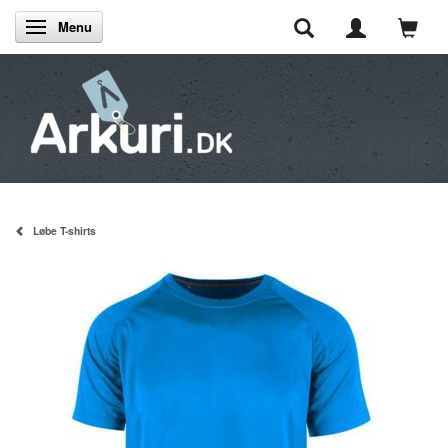
Menu
Skifte navigation
Løbe T-shirts