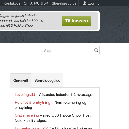
Log ind
Kontakt os
Om ARKURI.DK
Størrelsesguide
ragten er gratis indenfor
Til kassen
anmark ved køb for 800,- kr.
ed GLS Pakke Shop.
Størrelsesguide
Generelt
Leveringstid
– Afsendes indenfor 1-3 hverdage
Returret & ombytning
– Nem returnering og
ombytning
Gratis levering
– med GLS Pakke Shop. Post
Nord kan tilvælges.
E-mærket siden 2017
– Din sikkerhed, vi er e-