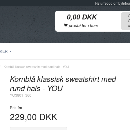
Returret og ombytning
F
D
produkter i kurv
m
KER
Kornblå klassisk sweatshirt med rund hals - YOU
Kornblå klassisk sweatshirt med
rund hals - YOU
YO3801_360
Pris fra
229,00 DKK