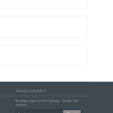
Tilmeld nyhedsbrev
Modtage nogle af vores nyheder - direkte i din
mailbox!
Email-