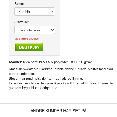
Farve:
Størrelse:
Vis størrelsesguide
Modelfoto
LÆG I KURV
Kvalitet:
65% bomuld & 35% polyester - 300-320 g/m2
Klassisk sweatshirt i lækker kornblå dobbelt-jersey kvalitet med blød
børstet inderside.
Blusen har rund hals, rib i ærmer, hals og linning.
En unisex model der fungerer lige så godt til en aktiv livsstil, som den
gør som hyggebluse derhjemme.
ANDRE KUNDER HAR SET PÅ