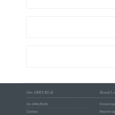
Om ARKURI.dk
Handel o
Om ARKURI.DK
Forretnings
Cookies
Returret o