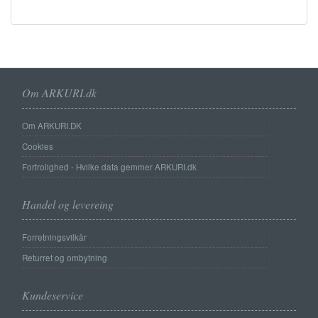
Om ARKURI.dk
Om ARKURI.DK
Cookies
Fortrolighed - Hvilke data gemmer ARKURI.dk
Handel og levereing
Forretningsvilkår
Returret og ombytning
Kundeservice