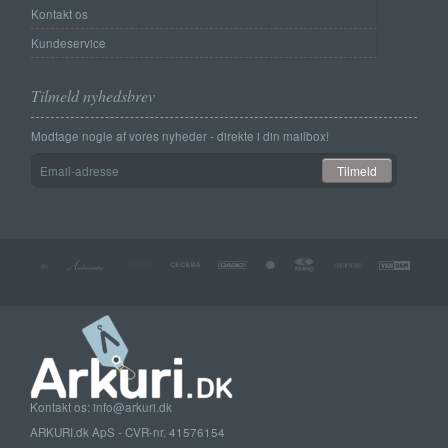
Kontakt os
Kundeservice
Tilmeld nyhedsbrev
Modtage nogle af vores nyheder - direkte i din mailbox!
Email-
Tilmeld
adresse
Kontakt os: info@arkuri.dk
ARKURI.dk ApS - CVR-nr. 41576154