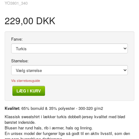
YO3801_340
229,00 DKK
Farve:
Størrelse:
Vis størrelsesguide
LÆG I KURV
Kvalitet:
65% bomuld & 35% polyester - 300-320 g/m2
Klassisk sweatshirt i lækker turkis dobbelt-jersey kvalitet med blød
børstet inderside.
Blusen har rund hals, rib i ærmer, hals og linning.
En unisex model der fungerer lige så godt til en aktiv livsstil, som den
gør som hyggebluse derhjemme.