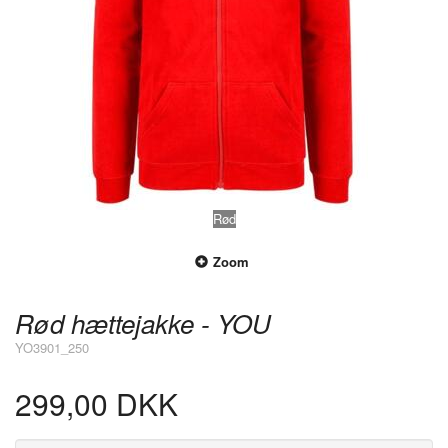
Rød
Zoom
Rød hættejakke - YOU
YO3901_250
299,00 DKK