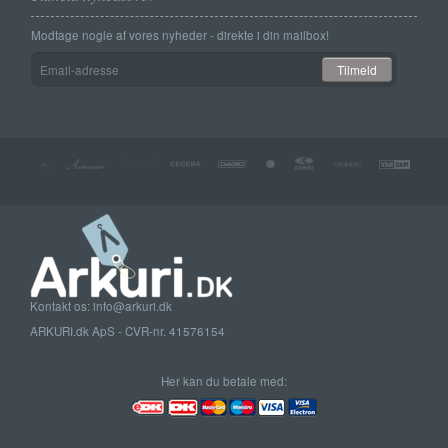
Modtage nogle af vores nyheder - direkte i din mailbox!
Email-
Tilmeld
adresse
Kontakt os: info@arkuri.dk
ARKURI.dk ApS - CVR-nr. 41576154
Her kan du betale med: