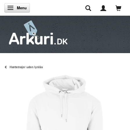
Menu
Skifte navigation
Hættetrøjer uden lynlås