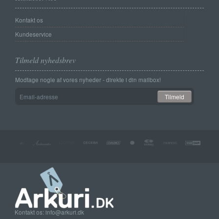
Kontakt os
Kundeservice
Tilmeld nyhedsbrev
Modtage nogle af vores nyheder - direkte i din mailbox!
Email-
Tilmeld
adresse
Kontakt os: info@arkuri.dk