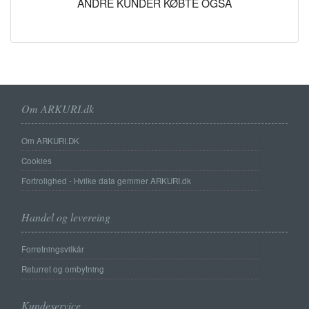
ANDRE KUNDER KØBTE OGSÅ
Om ARKURI.dk
Om ARKURI.DK
Cookies
Fortrolighed - Hvilke data gemmer ARKURI.dk
Handel og levereing
Forretningsvilkår
Returret og ombytning
Kundeservice