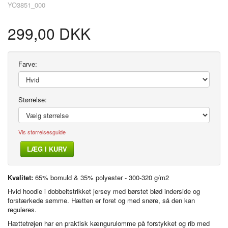
YO3851_000
299,00 DKK
Farve:
Størrelse:
Vis størrelsesguide
LÆG I KURV
Kvalitet:
65% bomuld & 35% polyester - 300-320 g/m2
Hvid hoodie i dobbeltstrikket jersey med børstet blød inderside og
forstærkede sømme. Hætten er foret og med snøre, så den kan
reguleres.
Hættetrøjen har en praktisk kængurulomme på forstykket og rib med