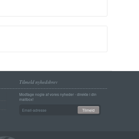
Tilmeld nyhedsbrev
Modtage nogle af vores nyheder - direkte i din
mailbox!
Email-
Tilmeld
adresse