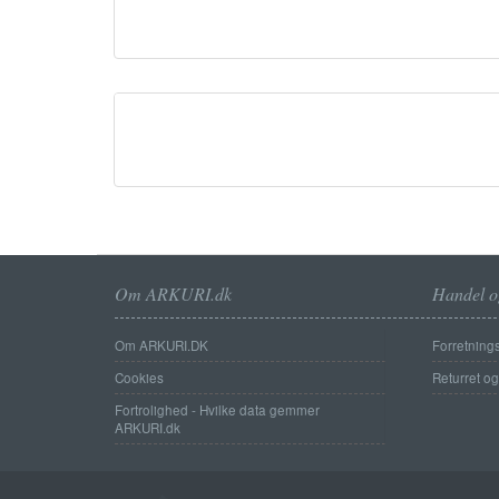
Om ARKURI.dk
Handel o
Om ARKURI.DK
Forretnings
Cookies
Returret o
Fortrolighed - Hvilke data gemmer
ARKURI.dk