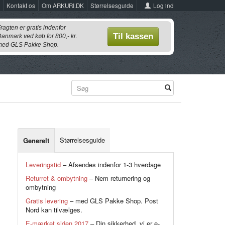
Log ind
Kontakt os
Om ARKURI.DK
Størrelsesguide
ragten er gratis indenfor
Til kassen
anmark ved køb for 800,- kr.
ed GLS Pakke Shop.
Størrelsesguide
Generelt
Leveringstid
– Afsendes indenfor 1-3 hverdage
Returret & ombytning
– Nem returnering og
ombytning
Gratis levering
– med GLS Pakke Shop. Post
Nord kan tilvælges.
E-mærket siden 2017
– Din sikkerhed, vi er e-