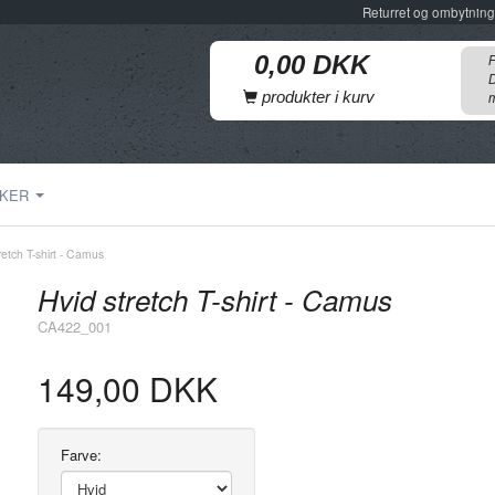
Returret og ombytning
F
D
produkter i kurv
m
KER
retch T-shirt - Camus
Hvid stretch T-shirt - Camus
CA422_001
149,00 DKK
Farve: