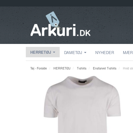
HERRETØJ
DAMETØJ
NYHEDER
MÆR
Tøj - Forside
HERRETØJ
T-shirts
Ensfarvet T-shirts
Hvid st