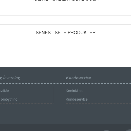
SENEST SETE PRODUKTER
g levereing
Kundeservice
vilkår
Kontakt os
g ombytning
Kundeservice