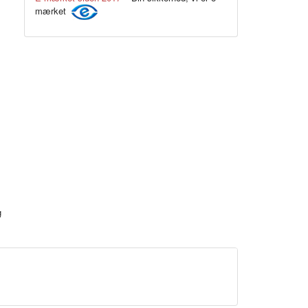
mærket
Koksgrå
g