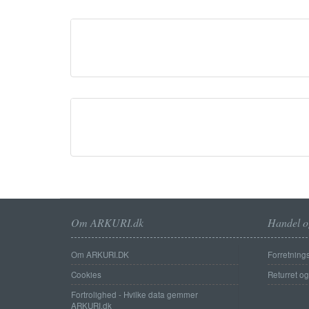
Om ARKURI.dk
Handel o
Om ARKURI.DK
Forretnings
Cookies
Returret o
Fortrolighed - Hvilke data gemmer
ARKURI.dk