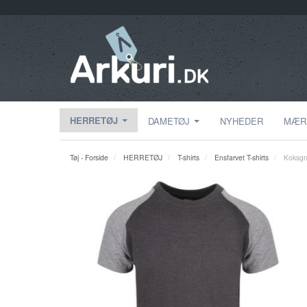
HERRETØJ
DAMETØJ
NYHEDER
MÆR
Tøj - Forside
HERRETØJ
T-shirts
Ensfarvet T-shirts
Koksgr