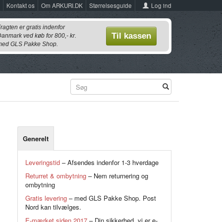
Log ind
Kontakt os
Om ARKURI.DK
Størrelsesguide
ragten er gratis indenfor
Til kassen
anmark ved køb for 800,- kr.
ed GLS Pakke Shop.
Generelt
Leveringstid
– Afsendes indenfor 1-3 hverdage
Returret & ombytning
– Nem returnering og
ombytning
Gratis levering
– med GLS Pakke Shop. Post
Nord kan tilvælges.
E-mærket siden 2017
– Din sikkerhed, vi er e-