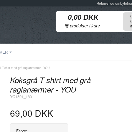
Returret og ombytning
F
D
produkter i kurv
m
KER
å T-shirt med grå raglanærmer - YOU
Koksgrå T-shirt med grå
raglanærmer - YOU
YO1501_183
69,00 DKK
Farve: