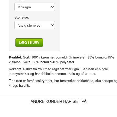
Størrelse:
LÆG I KURV
Ryg
Kvalitet:
Sort: 100% kæmmet bomuld. Gråmeleret: 85% bomuld/15%
viskose. Koks: 60% bomuld/40% polyester.
Koksgrå T-shirt fra You med raglanærmer i grå. T-shirten er single
jerseystrikker og har dobbelte sømme i hals og på ærmer.
T-shirten er forhåndskrympet, har forstærket nakkebånd, skuldertape o
4-lags halsrib.
ANDRE KUNDER HAR SET PÅ