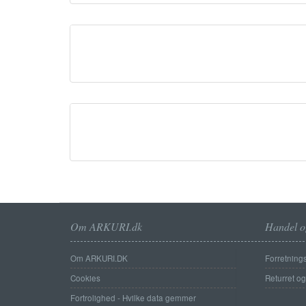
Om ARKURI.dk
Handel o
Om ARKURI.DK
Forretnings
Cookies
Returret o
Fortrolighed - Hvilke data gemmer