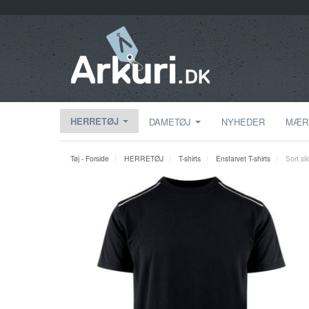
HERRETØJ
DAMETØJ
NYHEDER
MÆR
Tøj - Forside
HERRETØJ
T-shirts
Ensfarvet T-shirts
Sort sl