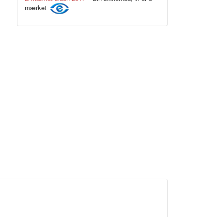
mærket
Ryg
Sort