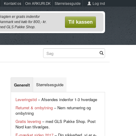
Log ind
Kontakt os
Om ARKURI.DK
Størrelsesguide
ragten er gratis indenfor
Til kassen
anmark ved køb for 800,- kr.
ed GLS Pakke Shop.
Størrelsesguide
Generelt
Leveringstid
– Afsendes indenfor 1-3 hverdage
Returret & ombytning
– Nem returnering og
ombytning
Gratis levering
– med GLS Pakke Shop. Post
Nord kan tilvælges.
E-mærket siden 2017
– Din sikkerhed, vi er e-