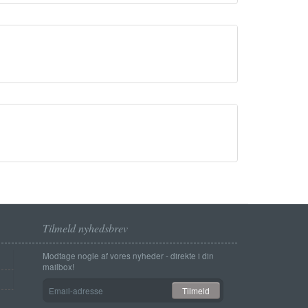
Tilmeld nyhedsbrev
Modtage nogle af vores nyheder - direkte i din
mailbox!
Email-
Tilmeld
adresse