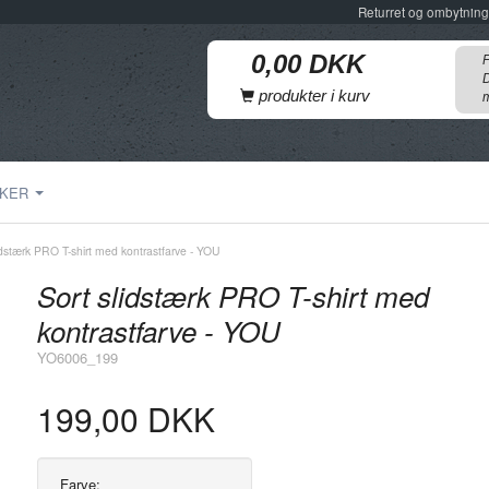
Returret og ombytning
F
D
produkter i kurv
m
KER
idstærk PRO T-shirt med kontrastfarve - YOU
Sort slidstærk PRO T-shirt med
kontrastfarve - YOU
YO6006_199
199,00 DKK
Farve: